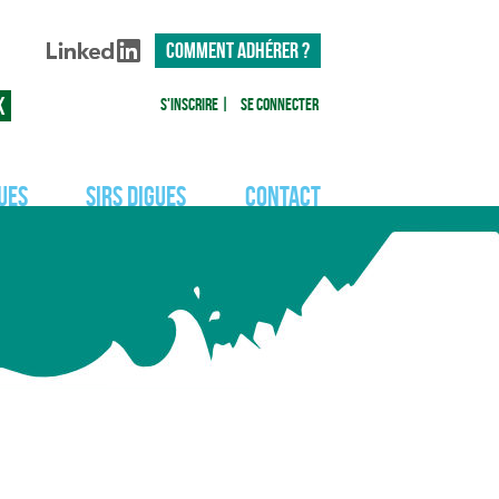
COMMENT ADHÉRER ?
S'inscrire
|
Se connecter
ues
SIRS Digues
Contact