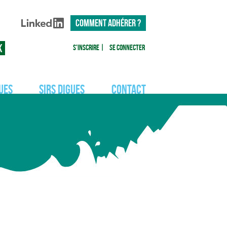
COMMENT ADHÉRER ?
S'inscrire
|
Se connecter
ues
SIRS Digues
Contact