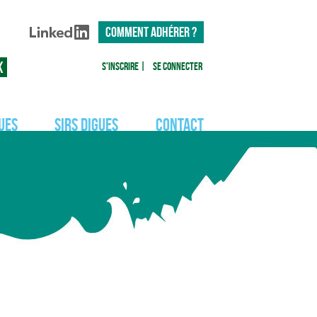
COMMENT ADHÉRER ?
S'inscrire
|
Se connecter
ues
SIRS Digues
Contact