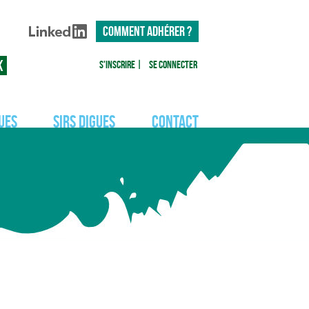
COMMENT ADHÉRER ?
S'inscrire
|
Se connecter
ues
SIRS Digues
Contact