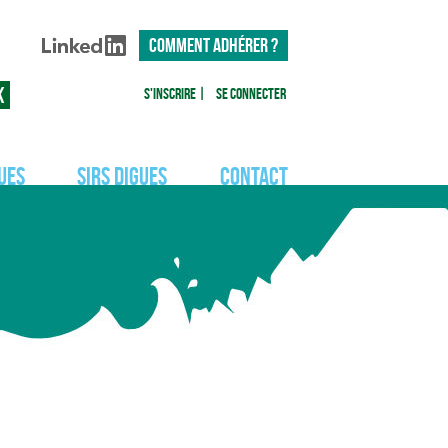
COMMENT ADHÉRER ?
S'inscrire
|
Se connecter
ues
SIRS Digues
Contact