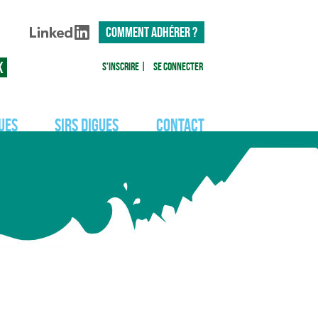
COMMENT ADHÉRER ?
S'inscrire
|
Se connecter
ues
SIRS Digues
Contact