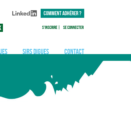
COMMENT ADHÉRER ?
S'inscrire
|
Se connecter
ues
SIRS Digues
Contact