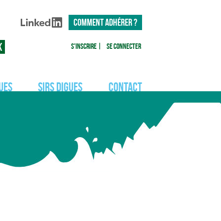
COMMENT ADHÉRER ?
S'inscrire
|
Se connecter
ues
SIRS Digues
Contact