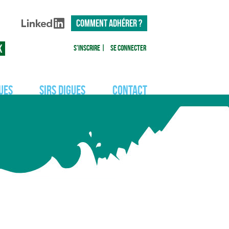
COMMENT ADHÉRER ?
S'inscrire
|
Se connecter
ues
SIRS Digues
Contact