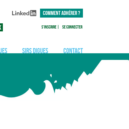
COMMENT ADHÉRER ?
S'inscrire
|
Se connecter
ues
SIRS Digues
Contact