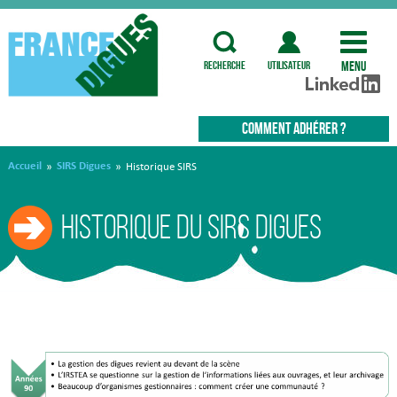
Menu
recherche
utilisateur
COMMENT ADHÉRER ?
Accueil
SIRS Digues
»
»
Historique SIRS
Historique du SIRS Digues