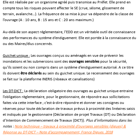
Elle est réalisée par un organisme agréé puis transmise au Préfet. Elle prend en
compte tous les risques pouvant affecter le SE (crue, séisme, glissement de
terrain, avalanche…). La fréquence de sa mise à jour va dépendre de la classe de
l’ouvrage (A : 10 ans, B : 15 ans et C : 20 ans maximum.)
Au-delà de son aspect réglementaire, l’EDD est un véritable outil de connaissance
des performances du système d’endiguement. Elle est portée à la connaissance du
ou des Maires/élus concernés.
Guichet unique :
Les ouvrages conçus ou aménagés en vue de prévenir les
inondations et les submersions sont des
ouvrages sensibles
pour la sécurité,
qu’ils soient ou non compris dans un système d’endiguement autorisé. A ce titre
ils doivent
être déclarés
au sein du guichet unique. Le recensement des ouvrages
se fait sur la plateforme INERIS (réseaux et canalisations)
Les DT-DICT :
La déclaration obligatoire des ouvrages au guichet unique entraine
l’obligation règlementaire, pour le gestionnaire, de répondre aux sollicitations
faites via cette interface ; c’est-à-dire répondre et donner ses consignes ou
réserves pour toute déclaration de travaux prévus à proximité des linéaires saisis
et indiqués par le gestionnaire (Déclaration de projet Travaux (DT) ou Déclaration
d’Intention de Commencement de Travaux (DICT)).
Plus d’informations dans les
notes :
Note technique – travaux à proximité d’ouvrages sensibles (digues) &
Réponse au DT-DICT – Note d’accompagnement, France Digues. 2018