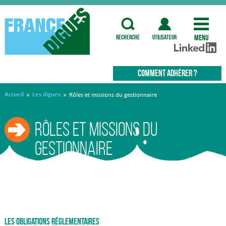
Menu
recherche
utilisateur
COMMENT ADHÉRER ?
Accueil
Les digues
»
»
Rôles et missions du gestionnaire
Rôles et missions du
gestionnaire
Les obligations réglementaires