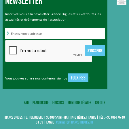
Newsletter
Inscrivez-vous à la newsletter France Digues et suivez toutes les
actualités et évènements de l'association.
S'INSCRIRE
FLUX RSS
Vous pouvez suivre nos contenus via nos
!
FAQ
Plan du site
Flux RSS
Mentions légales
Crédits
FRANCE DIGUES, 13, RUE DIDEROT, 38400 SAINT-MARTIN-D’HÈRES, FRANCE | TÉL : +33 (0)4 76 48
81 05 | EMAIL :
contact@france-digues.fr