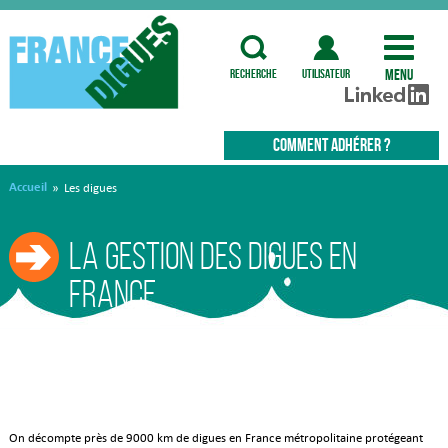
Menu
recherche
utilisateur
COMMENT ADHÉRER ?
Accueil
»
Les digues
La gestion des digues en
France
On décompte près de 9000 km de digues en France métropolitaine protégeant