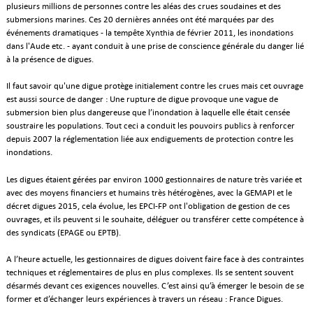
plusieurs millions de personnes contre les aléas des crues soudaines et des
submersions marines. Ces 20 dernières années ont été marquées par des
événements dramatiques - la tempête Xynthia de février 2011, les inondations
dans l'Aude etc. - ayant conduit à une prise de conscience générale du danger lié
à la présence de digues.
Il faut savoir qu'une digue protège initialement contre les crues mais cet ouvrage
est aussi source de danger : Une rupture de digue provoque une vague de
submersion bien plus dangereuse que l’inondation à laquelle elle était censée
soustraire les populations. Tout ceci a conduit les pouvoirs publics à renforcer
depuis 2007 la réglementation liée aux endiguements de protection contre les
inondations.
Les digues étaient gérées par environ 1000 gestionnaires de nature très variée et
avec des moyens financiers et humains très hétérogènes, avec la GEMAPI et le
décret digues 2015, cela évolue, les EPCI-FP ont l'obligation de gestion de ces
ouvrages, et ils peuvent si le souhaite, déléguer ou transférer cette compétence à
des syndicats (EPAGE ou EPTB).
A l’heure actuelle, les gestionnaires de digues doivent faire face à des contraintes
techniques et réglementaires de plus en plus complexes. Ils se sentent souvent
désarmés devant ces exigences nouvelles. C’est ainsi qu’à émerger le besoin de se
former et d’échanger leurs expériences à travers un réseau : France Digues.