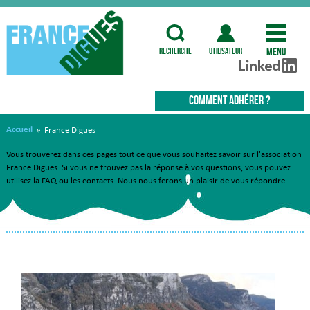
Menu
recherche
utilisateur
COMMENT ADHÉRER ?
Accueil
»
France Digues
Vous trouverez dans ces pages tout ce que vous souhaitez savoir sur l'association
France Digues. Si vous ne trouvez pas la réponse à vos questions, vous pouvez
utilisez la FAQ ou les contacts. Nous nous ferons un plaisir de vous répondre.
Actualités