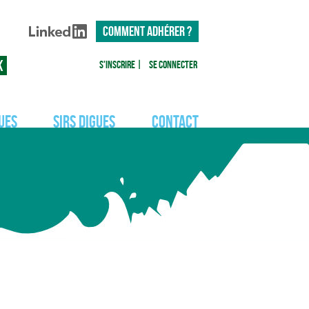
COMMENT ADHÉRER ?
S'inscrire
|
Se connecter
ues
SIRS Digues
Contact