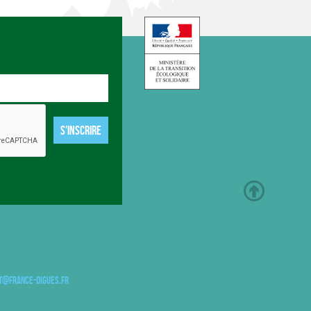
S'INSCRIRE
t@france-digues.fr