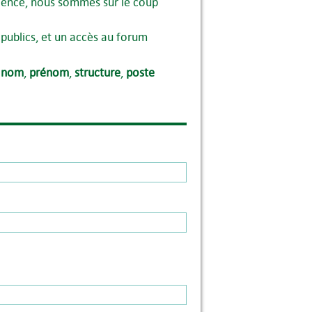
atience, nous sommes sur le coup
publics, et un accès au forum
:
nom
,
prénom
,
structure
,
poste