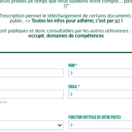
ources privées (le temps que nous validions votre compte... p
!)"
 l'inscription permet le téléchargement de certains documents 
public. =>
Toutes les infos pour adhérer, c'est par
ici
!
nt publiques et donc consultables par les autres utilisateurs 
occupé
,
domaines de compétences
Nom
Email
XX XX
Fonction (intitulé de votre poste)