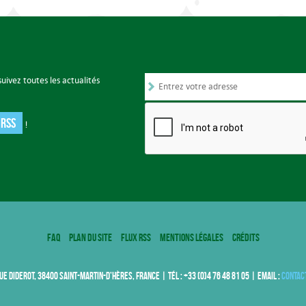
uivez toutes les actualités
 RSS
!
FAQ
Plan du site
Flux RSS
Mentions légales
Crédits
UE DIDEROT, 38400 SAINT-MARTIN-D’HÈRES, FRANCE | TÉL : +33 (0)4 76 48 81 05 | EMAIL :
contac