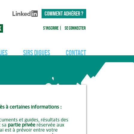
COMMENT ADHÉRER ?
S'inscrire
|
Se connecter
ues
SIRS Digues
Contact
ès à certaines informations :
uments et guides, résultats des
t sa
partie privée
réservée aux
ai est à prévoir entre votre