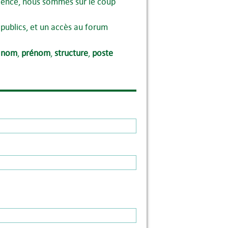
atience, nous sommes sur le coup
publics, et un accès au forum
:
nom
,
prénom
,
structure
,
poste