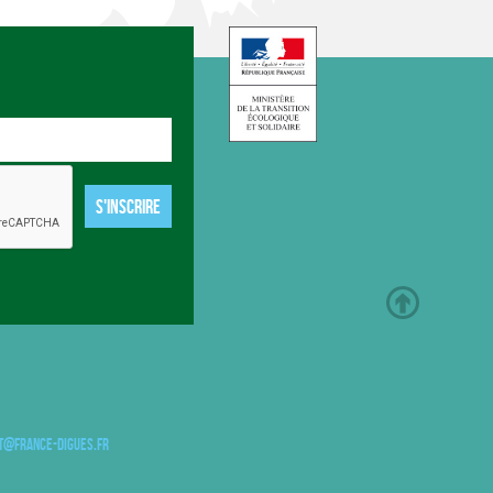
S'INSCRIRE
t@france-digues.fr