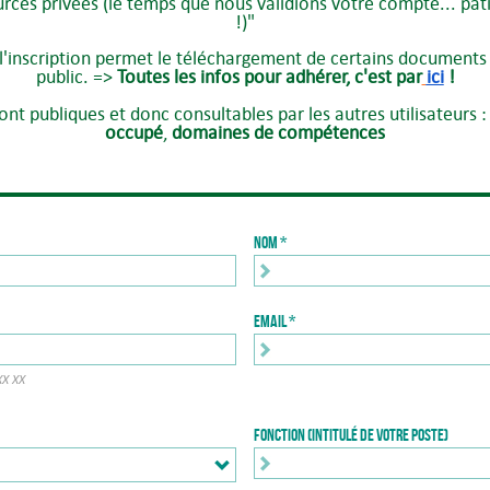
ources privées (le temps que nous validions votre compte... p
!)"
 l'inscription permet le téléchargement de certains documents 
public. =>
Toutes les infos pour adhérer, c'est par
ici
!
nt publiques et donc consultables par les autres utilisateurs 
occupé
,
domaines de compétences
Nom
Email
XX XX
Fonction (intitulé de votre poste)