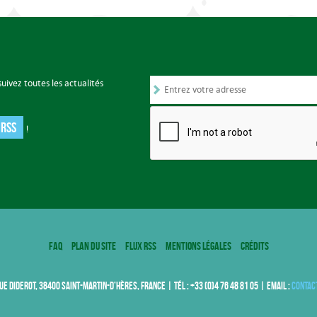
uivez toutes les actualités
 RSS
!
FAQ
Plan du site
Flux RSS
Mentions légales
Crédits
UE DIDEROT, 38400 SAINT-MARTIN-D’HÈRES, FRANCE | TÉL : +33 (0)4 76 48 81 05 | EMAIL :
contac