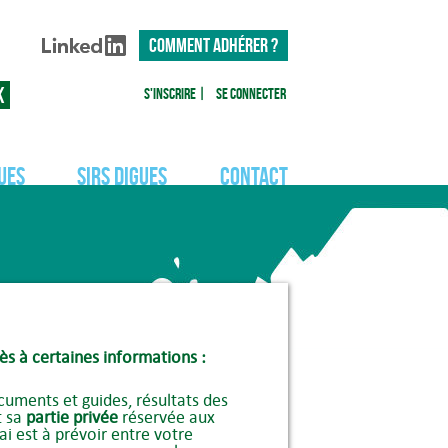
COMMENT ADHÉRER ?
S'inscrire
|
Se connecter
ues
SIRS Digues
Contact
ès à certaines informations :
uments et guides, résultats des
t sa
partie privée
réservée aux
ai est à prévoir entre votre