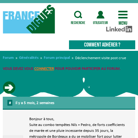
Menu
recherche
utilisateur
COMMENT ADHÉRER ?
Forum
Généralités
Forum principal
»
»
»
Déclenchement visite post crue
VOUS DEVEZ VOUS
CONNECTER
POUR POUVOIR PARTICIPER AU FORUM.
Déclenchement visite post crue
#
il y a 5 mois, 2 semaines
Bonjour à tous,
Suite au combo tempêtes Nils + Pedro, de forts coefficients
de marée et une pluie incessante depuis 35 jours, la
métropole de Bordeaux a du se mobiliser fort pour lutter