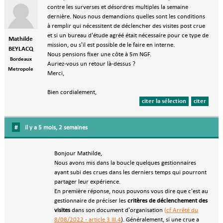
contre les surverses et désordres multiples la semaine
dernière. Nous nous demandions quelles sont les conditions
à remplir qui nécessitent de déclencher des visites post crue
et si un bureau d'étude agréé était nécessaire pour ce type de
Mathilde
mission, ou s'il est possible de le faire en interne.
BEYLACQ
Nous pensions fixer une côte à 5m NGF.
Bordeaux
Auriez-vous un retour là-dessus ?
Metropole
Merci,
Bien cordialement,
citer la sélection
citer
#
il y a 5 mois, 2 semaines
Bonjour Mathilde,
Nous avons mis dans la boucle quelques gestionnaires
ayant subi des crues dans les derniers temps qui pourront
partager leur expérience.
En première réponse, nous pouvons vous dire que c'est au
gestionnaire de préciser les
critères de déclenchement des
visites
dans son document d'organisation
(cf Arrêté du
8/08/2022 - article 3 III.4
). Généralement, si une crue a