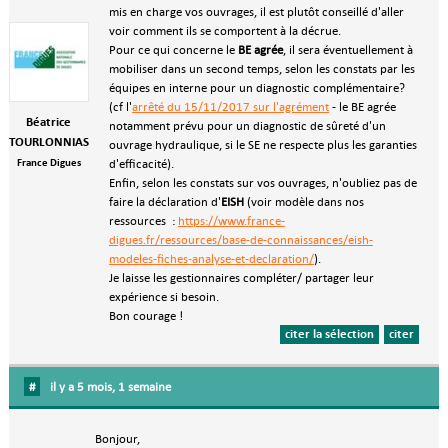
mis en charge vos ouvrages, il est plutôt conseillé d'aller
voir comment ils se comportent à la décrue.
Pour ce qui concerne le
BE agrée
, il sera éventuellement à
mobiliser dans un second temps, selon les constats par les
équipes en interne pour un diagnostic complémentaire?
(cf l'
arrêté du 15/11/2017 sur l'agrément
- le BE agrée
Béatrice
notamment prévu pour un diagnostic de sûreté d'un
TOURLONNIAS
ouvrage hydraulique, si le SE ne respecte plus les garanties
France Digues
d'efficacité).
Enfin, selon les constats sur vos ouvrages, n'oubliez pas de
faire la déclaration d'
EISH
(voir modèle dans nos
ressources :
https://www.france-
digues.fr/ressources/base-de-connaissances/eish-
modeles-fiches-analyse-et-declaration/
).
Je laisse les gestionnaires compléter/ partager leur
expérience si besoin.
Bon courage !
citer la sélection
citer
#
il y a 5 mois, 1 semaine
Bonjour,