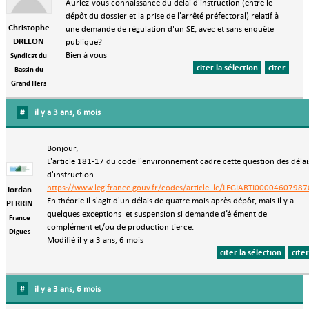
Auriez-vous connaissance du délai d'instruction (entre le
dépôt du dossier et la prise de l'arrêté préfectoral) relatif à
Christophe
une demande de régulation d'un SE, avec et sans enquête
DRELON
publique?
Bien à vous
Syndicat du
citer la sélection
citer
Bassin du
Grand Hers
#
il y a 3 ans, 6 mois
Bonjour,
L'article 181-17 du code l'environnement cadre cette question des délai
d'instruction
https://www.legifrance.gouv.fr/codes/article_lc/LEGIARTI00004607987
Jordan
En théorie il s'agit d'un délais de quatre mois après dépôt, mais il y a
PERRIN
quelques exceptions et suspension si demande d’élément de
France
complément et/ou de production tierce.
Digues
Modifié il y a 3 ans, 6 mois
citer la sélection
citer
#
il y a 3 ans, 6 mois