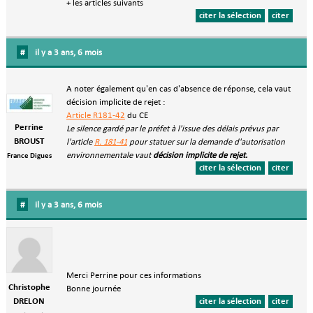
+ les articles suivants
citer la sélection
citer
#
il y a 3 ans, 6 mois
A noter également qu'en cas d'absence de réponse, cela vaut
décision implicite de rejet :
Article R181-42
du CE
Perrine
Le silence gardé par le préfet à l'issue des délais prévus par
BROUST
l'article
R. 181-41
pour statuer sur la demande d'autorisation
environnementale vaut
décision implicite de rejet.
France Digues
citer la sélection
citer
#
il y a 3 ans, 6 mois
Merci Perrine pour ces informations
Christophe
Bonne journée
DRELON
citer la sélection
citer