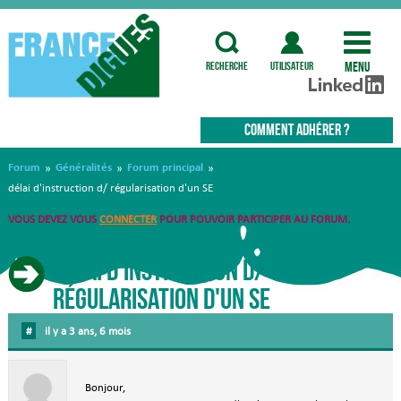
Menu
recherche
utilisateur
COMMENT ADHÉRER ?
Forum
Généralités
Forum principal
»
»
»
délai d'instruction d/ régularisation d'un SE
VOUS DEVEZ VOUS
CONNECTER
POUR POUVOIR PARTICIPER AU FORUM.
délai d'instruction d/
régularisation d'un SE
#
il y a 3 ans, 6 mois
Bonjour,