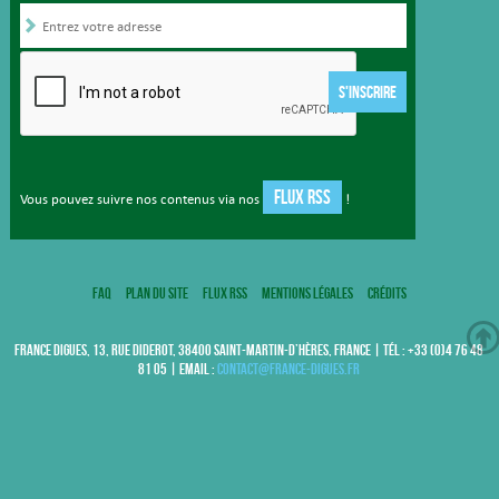
S'INSCRIRE
FLUX RSS
Vous pouvez suivre nos contenus via nos
!
FAQ
Plan du site
Flux RSS
Mentions légales
Crédits
FRANCE DIGUES, 13, RUE DIDEROT, 38400 SAINT-MARTIN-D’HÈRES, FRANCE | TÉL : +33 (0)4 76 48
81 05 | EMAIL :
contact@france-digues.fr