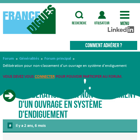
Menu
recherche
utilisateur
COMMENT ADHÉRER ?
Forum
Généralités
Forum principal
»
»
»
Délibération pour non-classement d'un ouvrage en système d'endiguement
VOUS DEVEZ VOUS
CONNECTER
POUR POUVOIR PARTICIPER AU FORUM.
Délibération pour non-classement
d'un ouvrage en système
d'endiguement
#
il y a 2 ans, 6 mois