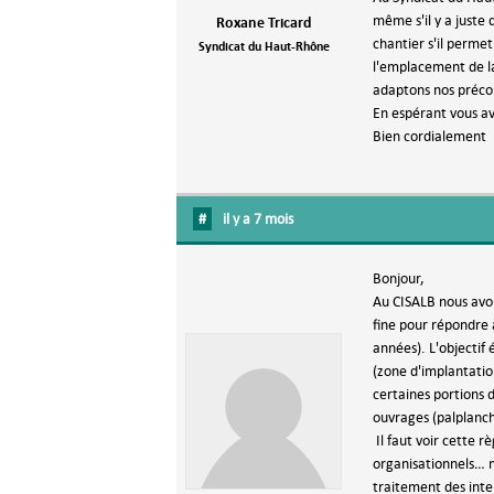
même s'il y a juste 
Roxane Tricard
chantier s'il permet
Syndicat du Haut-Rhône
l'emplacement de la
adaptons nos précon
En espérant vous av
Bien cordialement
#
il y a 7 mois
Bonjour,
Au CISALB nous avo
fine pour répondre à
années). L'objectif
(zone d'implantatio
certaines portions d
ouvrages (palplanc
Il faut voir cette 
organisationnels… m
traitement des inte