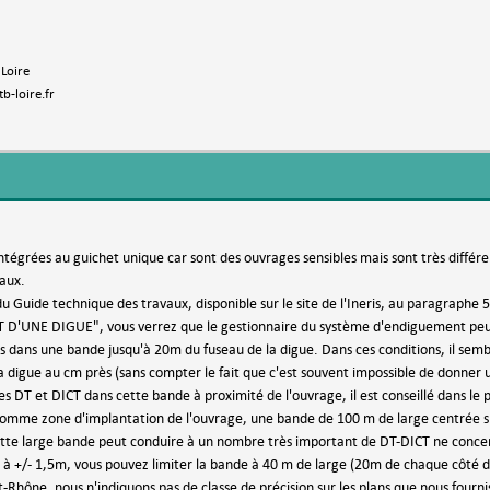
 Loire
b-loire.fr
ntégrées au guichet unique car sont des ouvrages sensibles mais sont très différe
aux.
 du Guide technique des travaux, disponible sur le site de l'Ineris, au paragra
UNE DIGUE", vous verrez que le gestionnaire du système d'endiguement peut d
és dans une bande jusqu'à 20m du fuseau de la digue. Dans ces conditions, il semb
 digue au cm près (sans compter le fait que c'est souvent impossible de donner un
les DT et DICT dans cette bande à proximité de l'ouvrage, il est conseillé dans 
omme zone d'implantation de l'ouvrage, une bande de 100 m de large centrée su
ette large bande peut conduire à un nombre très important de DT-DICT ne concern
à +/- 1,5m, vous pouvez limiter la bande à 40 m de large (20m de chaque côté d
-Rhône, nous n'indiquons pas de classe de précision sur les plans que nous fournis