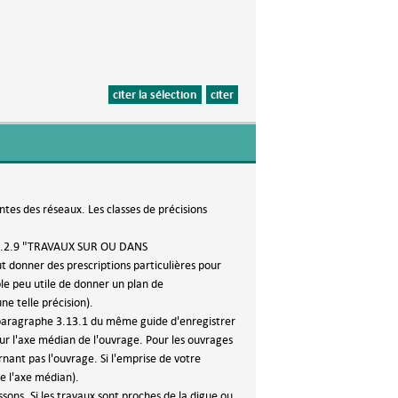
citer la sélection
citer
ntes des réseaux. Les classes de précisions
phe 5.2.9 "TRAVAUX SUR OU DANS
onner des prescriptions particulières pour
le peu utile de donner un plan de
e telle précision).
le paragraphe 3.13.1 du même guide d'enregistrer
r l'axe médian de l'ouvrage. Pour les ouvrages
ant pas l'ouvrage. Si l'emprise de votre
e l'axe médian).
sons. Si les travaux sont proches de la digue ou