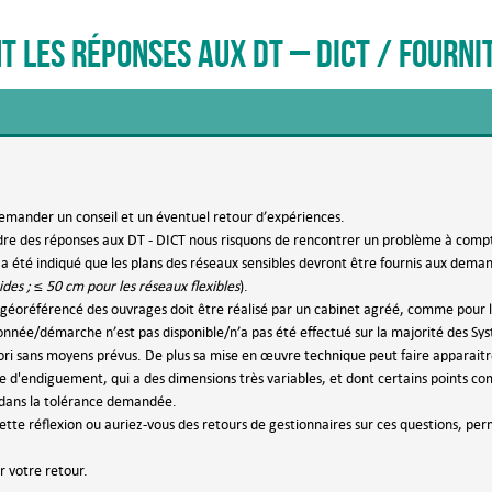
les réponses aux DT – DICT / fournit
emander un conseil et un éventuel retour d’expériences.
adre des réponses aux DT - DICT nous risquons de rencontrer un problème à com
s a été indiqué que les plans des réseaux sensibles devront être fournis aux deman
ides ; ≤ 50 cm pour les réseaux flexibles
).
 géoréférencé des ouvrages doit être réalisé par un cabinet agréé, comme pour 
nnée/démarche n’est pas disponible/n’a pas été effectué sur la majorité des Sy
ri sans moyens prévus. De plus sa mise en œuvre technique peut faire apparaitre de
e d'endiguement, qui a des dimensions très variables, et dont certains points co
 dans la tolérance demandée.
ette réflexion ou auriez-vous des retours de gestionnaires sur ces questions, perm
 votre retour.