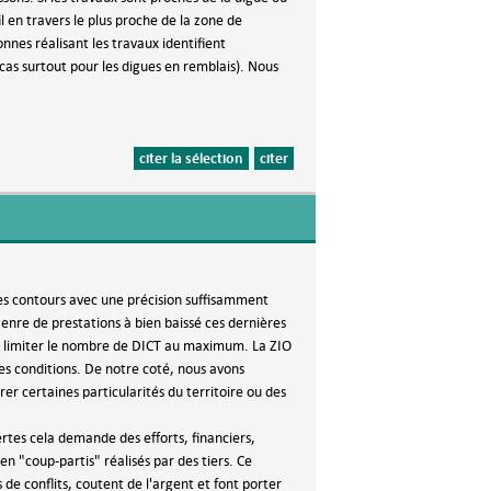
l en travers le plus proche de la zone de
nnes réalisant les travaux identifient
cas surtout pour les digues en remblais). Nous
citer la sélection
citer
s contours avec une précision suffisamment
genre de prestations à bien baissé ces dernières
de limiter le nombre de DICT au maximum. La ZIO
es conditions. De notre coté, nous avons
er certaines particularités du territoire ou des
tes cela demande des efforts, financiers,
n "coup-partis" réalisés par des tiers. Ce
de conflits, coutent de l'argent et font porter