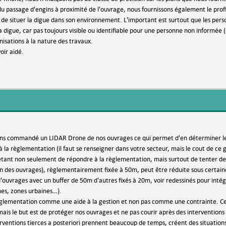
du passage d'engins à proximité de l'ouvrage, nous fournissons également le profi
 de situer la digue dans son environnement. L'important est surtout que les perso
 digue, car pas toujours visible ou identifiable pour une personne non informée (
isations à la nature des travaux.
oir aidé.
ns commandé un LIDAR Drone de nos ouvrages ce qui permet d'en déterminer le
 la règlementation (il faut se renseigner dans votre secteur, mais le cout de ce 
 étant non seulement de répondre à la règlementation, mais surtout de tenter 
n des ouvrages), règlementairement fixée à 50m, peut être réduite sous certain
'ouvrages avec un buffer de 50m d'autres fixés à 20m, voir redessinés pour intégr
hes, zones urbaines…).
règlementation comme une aide à la gestion et non pas comme une contrainte. Cer
ais le but est de protéger nos ouvrages et ne pas courir après des interventions e
rventions tierces a posteriori prennent beaucoup de temps, créent des situations 