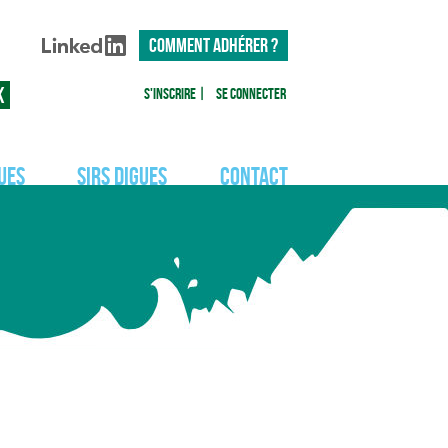
COMMENT ADHÉRER ?
S'inscrire
|
Se connecter
ues
SIRS Digues
Contact