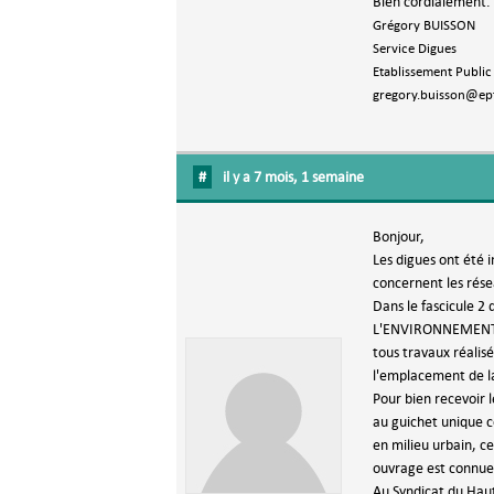
Bien cordialement.
Grégory BUISSON
Service Digues
Etablissement Public
gregory.buisson@ept
#
il y a 7 mois, 1 semaine
Bonjour,
Les digues ont été i
concernent les rése
Dans le fascicule 2
L'ENVIRONNEMENT D'
tous travaux réalis
l'emplacement de la
Pour bien recevoir 
au guichet unique c
en milieu urbain, c
ouvrage est connue 
Au Syndicat du Haut