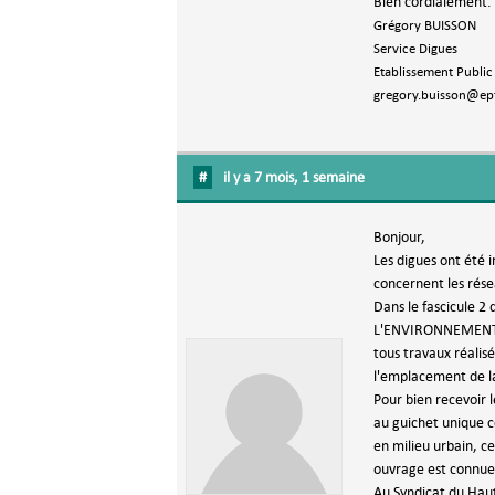
Bien cordialement.
Grégory BUISSON
Service Digues
Etablissement Public
gregory.buisson@ept
#
il y a 7 mois, 1 semaine
Bonjour,
Les digues ont été i
concernent les rése
Dans le fascicule 2
L'ENVIRONNEMENT D'
tous travaux réalis
l'emplacement de la
Pour bien recevoir 
au guichet unique c
en milieu urbain, c
ouvrage est connue 
Au Syndicat du Haut