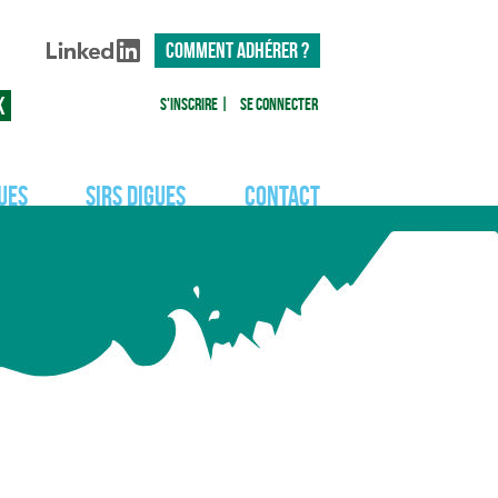
COMMENT ADHÉRER ?
S'inscrire
|
Se connecter
ues
SIRS Digues
Contact