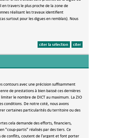
l en travers le plus proche de la zone de
nnes réalisant les travaux identifient
cas surtout pour les digues en remblais). Nous
citer la sélection
citer
s contours avec une précision suffisamment
genre de prestations à bien baissé ces dernières
de limiter le nombre de DICT au maximum. La ZIO
es conditions. De notre coté, nous avons
er certaines particularités du territoire ou des
tes cela demande des efforts, financiers,
n "coup-partis" réalisés par des tiers. Ce
de conflits, coutent de l'argent et font porter