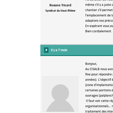
même s'il y a juste 
Roxane Tricard
chantier s'il permet
Syndicat du Haut-Rhône
l'emplacement de la
adaptons nos précon
En espérant vous av
Bien cordialement
#
il y a 7 mois
Bonjour,
Au CISALB nous avo
fine pour répondre à
années). L'objectif
(zone d'implantatio
certaines portions d
ouvrages (palplanc
Il faut voir cette 
organisationnels… m
traitement des inte