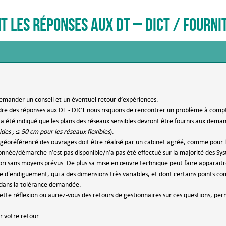
les réponses aux DT – DICT / fournit
emander un conseil et un éventuel retour d’expériences.
adre des réponses aux DT - DICT nous risquons de rencontrer un problème à com
s a été indiqué que les plans des réseaux sensibles devront être fournis aux deman
ides ; ≤ 50 cm pour les réseaux flexibles
).
 géoréférencé des ouvrages doit être réalisé par un cabinet agréé, comme pour 
nnée/démarche n’est pas disponible/n’a pas été effectué sur la majorité des Sy
ri sans moyens prévus. De plus sa mise en œuvre technique peut faire apparaitre de
e d'endiguement, qui a des dimensions très variables, et dont certains points co
 dans la tolérance demandée.
ette réflexion ou auriez-vous des retours de gestionnaires sur ces questions, perm
 votre retour.