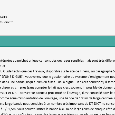
 Loire
b-loire.fr
ntégrées au guichet unique car sont des ouvrages sensibles mais sont très différe
aux.
 du Guide technique des travaux, disponible sur le site de l'Ineris, au paragra
UNE DIGUE", vous verrez que le gestionnaire du système d'endiguement peut d
és dans une bande jusqu'à 20m du fuseau de la digue. Dans ces conditions, il semb
 digue au cm près (sans compter le fait que c'est souvent impossible de donner un
les DT et DICT dans cette bande à proximité de l'ouvrage, il est conseillé dans 
omme zone d'implantation de l'ouvrage, une bande de 100 m de large centrée su
ette large bande peut conduire à un nombre très important de DT-DICT ne concern
à +/- 1,5m, vous pouvez limiter la bande à 40 m de large (20m de chaque côté d
-Rhône, nous n'indiquons pas de classe de précision sur les plans que nous fournis