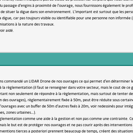
du passage d'engins à proximité de l'ouvrage, nous fournissons également le profi
 de situer la digue dans son environnement. L'important est surtout que les perso
 digue, car pas toujours visible ou identifiable pour une personne non informée (
isations à la nature des travaux.
oir aidé.
ns commandé un LIDAR Drone de nos ouvrages ce qui permet d'en déterminer le
 la règlementation (il faut se renseigner dans votre secteur, mais le cout de ce 
 étant non seulement de répondre à la règlementation, mais surtout de tenter 
n des ouvrages), règlementairement fixée à 50m, peut être réduite sous certain
'ouvrages avec un buffer de 50m d'autres fixés à 20m, voir redessinés pour intégr
hes, zones urbaines…).
règlementation comme une aide à la gestion et non pas comme une contrainte. Cer
ais le but est de protéger nos ouvrages et ne pas courir après des interventions e
rventions tierces a posteriori prennent beaucoup de temps, créent des situations 