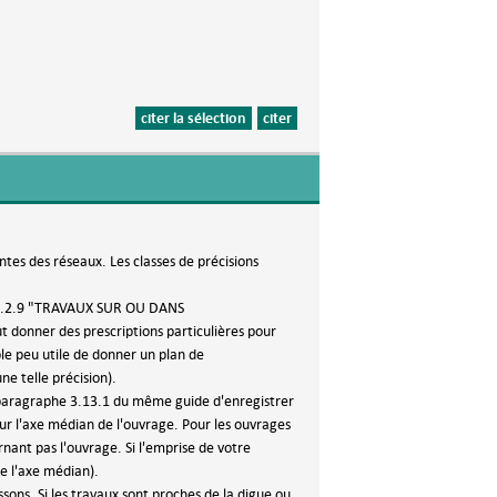
citer la sélection
citer
ntes des réseaux. Les classes de précisions
phe 5.2.9 "TRAVAUX SUR OU DANS
onner des prescriptions particulières pour
le peu utile de donner un plan de
e telle précision).
le paragraphe 3.13.1 du même guide d'enregistrer
r l'axe médian de l'ouvrage. Pour les ouvrages
ant pas l'ouvrage. Si l'emprise de votre
e l'axe médian).
sons. Si les travaux sont proches de la digue ou