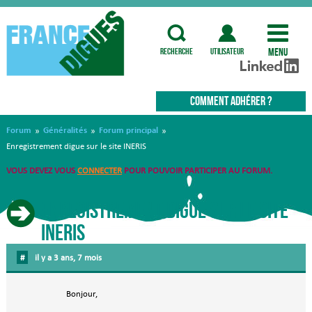
Menu
recherche
utilisateur
COMMENT ADHÉRER ?
Forum
Généralités
Forum principal
»
»
»
Enregistrement digue sur le site INERIS
VOUS DEVEZ VOUS
CONNECTER
POUR POUVOIR PARTICIPER AU FORUM.
Enregistrement digue sur le site
INERIS
#
il y a 3 ans, 7 mois
Bonjour,