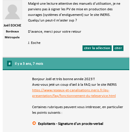
Malgré une lecture attentive des manuels d'utilisation, je ne
parviens pas à signer les PV de mise en production des
ouvrages (systèmes d'endiguement) sur le site INERIS.
Quelqu'un peut-il m'aider svp ?
Joël EOCHE
Bordeaux
D'avance, merci pour votre retour
Métropole
J. Eoche
citer la sélection
citer
#
il y a 3 ans, 7 mois
Bonjour Joël et très bonne année 2023!!
Avez-vous jeté un coup d’œil à la FAQ sur le site INERIS
https://www.reseaux-et-canalisations.ineris.fr/gu-
presentation/faq/fonctionnement-du-teleservice.html
Certaines rubriques peuvent vous intéresser, en particulier
les points suivants :
Exploitants - Signature d'un procès-verbal