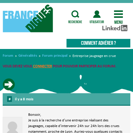
Menu
recherche
utilisateur
COMMENT ADHÉRER ?
Forum
Généralités
Forum principal
»
»
»
Entreprise jaugeage en crue
VOUS DEVEZ VOUS
CONNECTER
POUR POUVOIR PARTICIPER AU FORUM.
Entreprise jaugeage en crue
#
il y a 8 mois
Bonsoir,
Je suis à la recherche d'une entreprise réalisant des
jaugeages, capable d'intervenir 24h sur 24h lors des crues
notamment, proche de Lyon. Auriez-vous quelques contacts