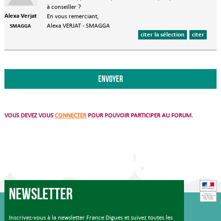
à conseiller ?
Alexa Verjat
En vous remerciant,
Alexa VERJAT - SMAGGA
SMAGGA
citer la sélection
citer
VOUS DEVEZ VOUS
CONNECTER
POUR POUVOIR PARTICIPER AU FORUM.
Newsletter
Inscrivez-vous à la newsletter France Digues et suivez toutes les