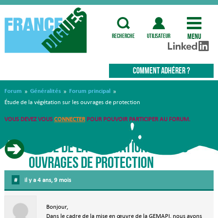
Menu
recherche
utilisateur
COMMENT ADHÉRER ?
Forum
Généralités
Forum principal
»
»
»
Étude de la végétation sur les ouvrages de protection
VOUS DEVEZ VOUS
CONNECTER
POUR POUVOIR PARTICIPER AU FORUM.
Étude de la végétation sur les
ouvrages de protection
#
il y a 4 ans, 9 mois
Bonjour,
Dans le cadre de la mise en œuvre de la GEMAPI, nous avons