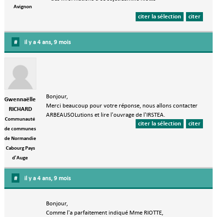
Avignon
citer la sélection
citer
#
il y a 4 ans, 9 mois
Bonjour,
Gwennaëlle
Merci beaucoup pour votre réponse, nous allons contacter
RICHARD
ARBEAUSOLutions et lire l'ouvrage de l'IRSTEA.
Communauté
citer la sélection
citer
de communes
de Normandie
Cabourg Pays
d'Auge
#
il y a 4 ans, 9 mois
Bonjour,
Comme l'a parfaitement indiqué Mme RIOTTE,