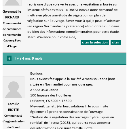
repris une digue voie verte avec une végétation arborée sur
les deux côtés des talus. La DREAL nous a donc demandé de
Gwennaëlle
mettre en place une étude de végétation un plan de
RICHARD
végétation sur l'ouvrage. Savez-vous à qui je peux m'adresser
Communauté
(en région Normandie de préférence) afin d'obtenir un devis
de communes
ou bien des informations complémentaires pour cette étude.
de Normandie
Merci d'avance pour votre aide,
Cabourg Pays
citer la sélection
citer
d'Auge
#
il y a 4 ans, 9 mois
Bonjour,
Nous avions fait appel à la société Arbeausolutions (non
située en Normandie) pour nos ouvrages:
ARBEAUSOLutions
100 Impasse des Houillères
Le Pontet, CS 50014 13590
Camille
Meyreuilc.zanetti@arbeausolutions.frJe vous invite
RIOTTE
également à prendre connaissance de l'ouvrage
Communauté
"Gestion de la végétation des ouvrages hydrauliques en
d'agglomération
remblai" de l'Irstea (2015), qui pourra vous apporter
du Grand
des informations à ce sujet.Camille Riotte