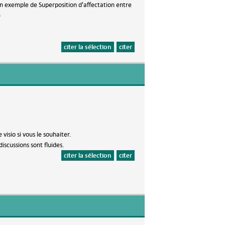
n exemple de Superposition d'affectation entre
)
citer la sélection
citer
isio si vous le souhaiter.
scussions sont fluides.
citer la sélection
citer