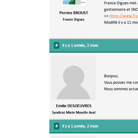
France Digues met à
gestionnaire et SNC
Perrine BROUST
>>
https://www.fra
France Digues
Modifié il y a 11 mo
#
il y a 1 année, 2 mois
Bonjour,
Vous pouvez me cont
Nous sommes actuell
Emilie DESOEUVRES
Syndicat Mixte Moselle Aval
#
il y a 1 année, 2 mois