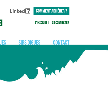
COMMENT ADHÉRER ?
S'inscrire
|
Se connecter
ues
SIRS Digues
Contact