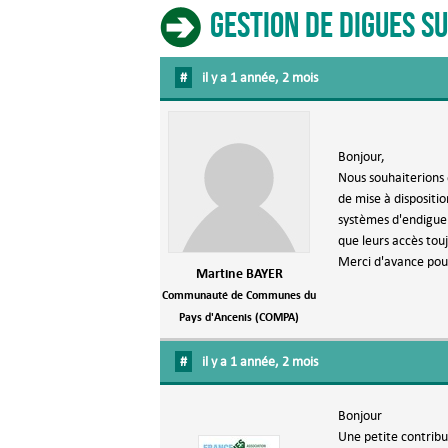
Gestion de digues su
#
il y a 1 année, 2 mois
Bonjour,
Nous souhaiterions 
de mise à dispositi
systèmes d'endiguem
que leurs accès touj
Merci d'avance pour
Martine BAYER
Communauté de Communes du
Pays d'Ancenis (COMPA)
#
il y a 1 année, 2 mois
Bonjour
Une petite contribu