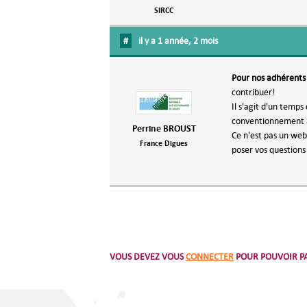
SIRCC
#
il y a 1 année, 2 mois
Pour nos adhérents
contribuer!
Il s'agit d'un temp
conventionnement av
Perrine BROUST
Ce n'est pas un webi
France Digues
poser vos questions
VOUS DEVEZ VOUS
CONNECTER
POUR POUVOIR PA