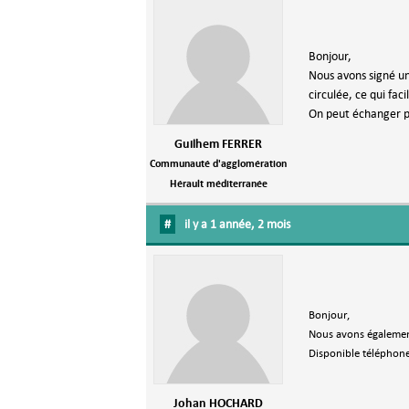
Bonjour,
Nous avons signé un
circulée, ce qui fac
On peut échanger pa
Guilhem FERRER
Communauté d'agglomération
Hérault méditerranée
#
il y a 1 année, 2 mois
Bonjour,
Nous avons également
Disponible téléphone
Johan HOCHARD