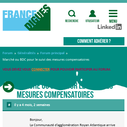
Menu
recherche
utilisateur
COMMENT ADHÉRER ?
Forum
Généralités
Forum principal
»
»
»
Marché ou BDC pour le suivi des mesures compensatoires
VOUS DEVEZ VOUS
CONNECTER
POUR POUVOIR PARTICIPER AU FORUM.
Marché ou BDC pour le suivi des
mesures compensatoires
#
il y a 4 mois, 2 semaines
Bonjour,
La Communauté d’agglomération Royan Atlantique arrive