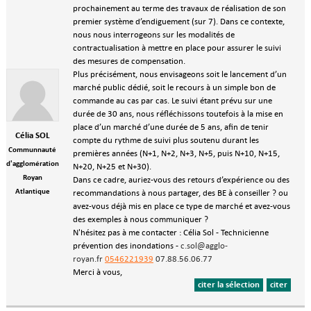
prochainement au terme des travaux de réalisation de son
premier système d’endiguement (sur 7). Dans ce contexte,
nous nous interrogeons sur les modalités de
contractualisation à mettre en place pour assurer le suivi
des mesures de compensation.
Plus précisément, nous envisageons soit le lancement d’un
marché public dédié, soit le recours à un simple bon de
commande au cas par cas. Le suivi étant prévu sur une
durée de 30 ans, nous réfléchissons toutefois à la mise en
place d’un marché d’une durée de 5 ans, afin de tenir
Célia SOL
compte du rythme de suivi plus soutenu durant les
Communnauté
premières années (N+1, N+2, N+3, N+5, puis N+10, N+15,
d'agglomération
N+20, N+25 et N+30).
Royan
Dans ce cadre, auriez-vous des retours d’expérience ou des
Atlantique
recommandations à nous partager, des BE à conseiller ? ou
avez-vous déjà mis en place ce type de marché et avez-vous
des exemples à nous communiquer ?
N'hésitez pas à me contacter : Célia Sol - Technicienne
-
c.sol@agglo-
prévention des inondations
royan.fr
0546221939
07.88.56.06.77
Merci à vous,
citer la sélection
citer