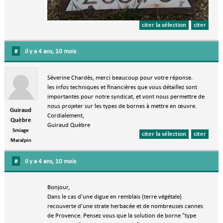
citer la sélection
citer
#
il y a 4 ans, 10 mois
Séverine Chardès, merci beaucoup pour votre réponse.
les infos techniques et financières que vous détaillez sont
importantes pour notre syndicat, et vont nous permettre de
nous projeter sur les types de bornes à mettre en œuvre.
Guiraud
Cordialement,
Quèbre
Guiraud Quèbre
Smiage
citer la sélection
citer
Maralpin
#
il y a 4 ans, 10 mois
Bonjour,
Dans le cas d'une digue en remblais (terre végétale)
recouverte d'une strate herbacée et de nombreuses cannes
de Provence. Pensez vous que la solution de borne "type