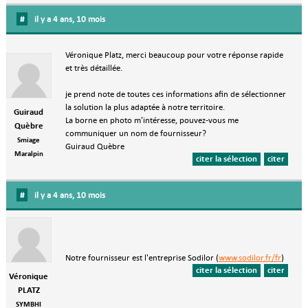
#
il y a 4 ans, 10 mois
Véronique Platz, merci beaucoup pour votre réponse rapide
et très détaillée.
je prend note de toutes ces informations afin de sélectionner
la solution la plus adaptée à notre territoire.
Guiraud
La borne en photo m'intéresse, pouvez-vous me
Quèbre
communiquer un nom de fournisseur?
Smiage
Guiraud Quèbre
Maralpin
citer la sélection
citer
#
il y a 4 ans, 10 mois
Notre fournisseur est l'entreprise Sodilor (
www.sodilor.fr/fr
)
citer la sélection
citer
Véronique
PLATZ
SYMBHI