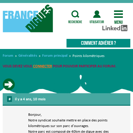
Menu
recherche
utilisateur
COMMENT ADHÉRER ?
Forum
Généralités
Forum principal
»
»
»
Points kilométriques
VOUS DEVEZ VOUS
CONNECTER
POUR POUVOIR PARTICIPER AU FORUM.
Points kilométriques
#
il y a 4 ans, 10 mois
Bonjour,
Notre syndicat souhaite mettre en place des points
kilométriques sur son parc d'ouvrages.
Notre parc est composé de 40km de digue avec des