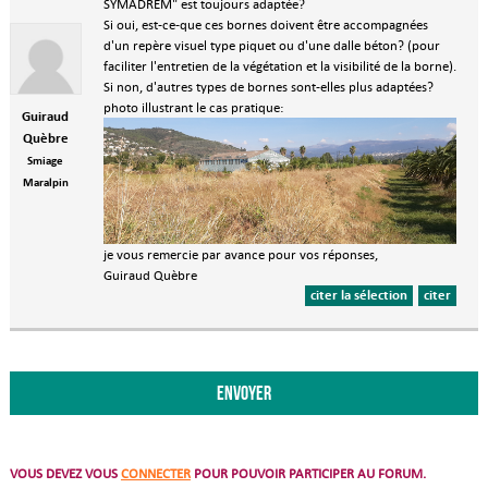
SYMADREM" est toujours adaptée?
Si oui, est-ce-que ces bornes doivent être accompagnées
d'un repère visuel type piquet ou d'une dalle béton? (pour
faciliter l'entretien de la végétation et la visibilité de la borne).
Si non, d'autres types de bornes sont-elles plus adaptées?
photo illustrant le cas pratique:
Guiraud
Quèbre
Smiage
Maralpin
je vous remercie par avance pour vos réponses,
Guiraud Quèbre
citer la sélection
citer
VOUS DEVEZ VOUS
CONNECTER
POUR POUVOIR PARTICIPER AU FORUM.