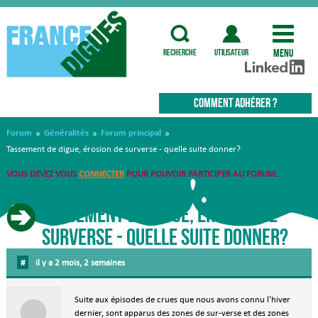
Menu
recherche
utilisateur
COMMENT ADHÉRER ?
Forum
Généralités
Forum principal
»
»
»
Tassement de digue, érosion de surverse - quelle suite donner?
VOUS DEVEZ VOUS
CONNECTER
POUR POUVOIR PARTICIPER AU FORUM.
Tassement de digue, érosion de
surverse - quelle suite donner?
#
il y a 2 mois, 2 semaines
Suite aux épisodes de crues que nous avons connu l'hiver
dernier, sont apparus des zones de sur-verse et des zones