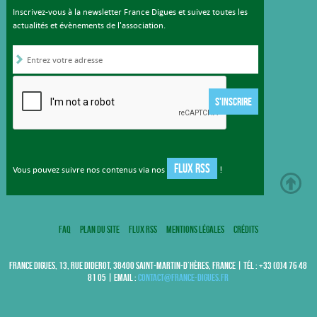
Inscrivez-vous à la newsletter France Digues et suivez toutes les
actualités et évènements de l'association.
S'INSCRIRE
FLUX RSS
Vous pouvez suivre nos contenus via nos
!
FAQ
Plan du site
Flux RSS
Mentions légales
Crédits
FRANCE DIGUES, 13, RUE DIDEROT, 38400 SAINT-MARTIN-D’HÈRES, FRANCE | TÉL : +33 (0)4 76 48
81 05 | EMAIL :
contact@france-digues.fr