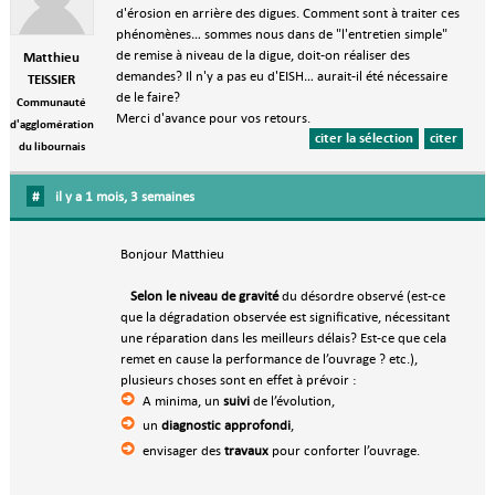
d'érosion en arrière des digues. Comment sont à traiter ces
phénomènes… sommes nous dans de "l'entretien simple"
de remise à niveau de la digue, doit-on réaliser des
Matthieu
demandes? Il n'y a pas eu d'EISH… aurait-il été nécessaire
TEISSIER
de le faire?
Communauté
Merci d'avance pour vos retours.
d'agglomération
citer la sélection
citer
du libournais
#
il y a 1 mois, 3 semaines
Bonjour Matthieu
Selon le niveau de gravité
du désordre observé (est-ce
que la dégradation observée est significative, nécessitant
une réparation dans les meilleurs délais? Est-ce que cela
remet en cause la performance de l’ouvrage ? etc.),
plusieurs choses sont en effet à prévoir :
A minima, un
suivi
de l’évolution,
un
diagnostic approfondi
,
envisager des
travaux
pour conforter l’ouvrage.