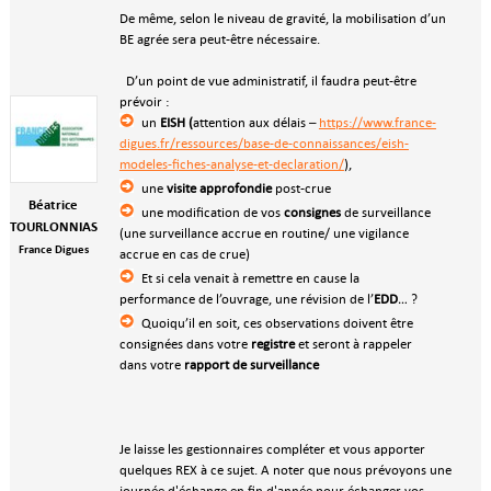
De même, selon le niveau de gravité, la mobilisation d’un
BE agrée sera peut-être nécessaire.
D’un point de vue administratif, il faudra peut-être
prévoir :
un
EISH (
attention aux délais –
https://www.france-
digues.fr/ressources/base-de-connaissances/eish-
modeles-fiches-analyse-et-declaration/
),
une
visite approfondie
post-crue
Béatrice
une modification de vos
consignes
de surveillance
TOURLONNIAS
(une surveillance accrue en routine/ une vigilance
France Digues
accrue en cas de crue)
Et si cela venait à remettre en cause la
performance de l’ouvrage, une révision de l’
EDD
… ?
Quoiqu’il en soit, ces observations doivent être
consignées dans votre
registre
et seront à rappeler
dans votre
rapport de surveillance
Je laisse les gestionnaires compléter et vous apporter
quelques REX à ce sujet. A noter que nous prévoyons une
journée d'échange en fin d'année pour échanger vos