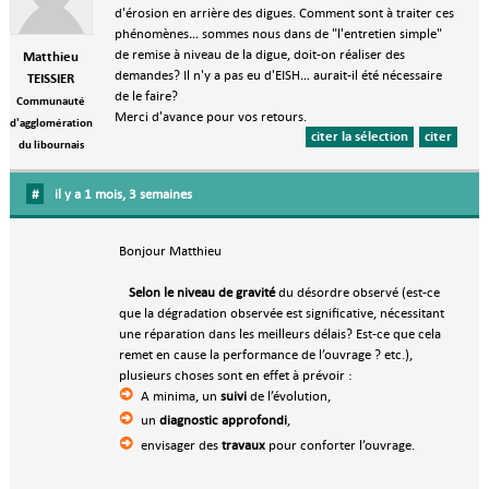
d'érosion en arrière des digues. Comment sont à traiter ces
phénomènes… sommes nous dans de "l'entretien simple"
de remise à niveau de la digue, doit-on réaliser des
Matthieu
demandes? Il n'y a pas eu d'EISH… aurait-il été nécessaire
TEISSIER
de le faire?
Communauté
Merci d'avance pour vos retours.
d'agglomération
citer la sélection
citer
du libournais
#
il y a 1 mois, 3 semaines
Bonjour Matthieu
Selon le niveau de gravité
du désordre observé (est-ce
que la dégradation observée est significative, nécessitant
une réparation dans les meilleurs délais? Est-ce que cela
remet en cause la performance de l’ouvrage ? etc.),
plusieurs choses sont en effet à prévoir :
A minima, un
suivi
de l’évolution,
un
diagnostic approfondi
,
envisager des
travaux
pour conforter l’ouvrage.