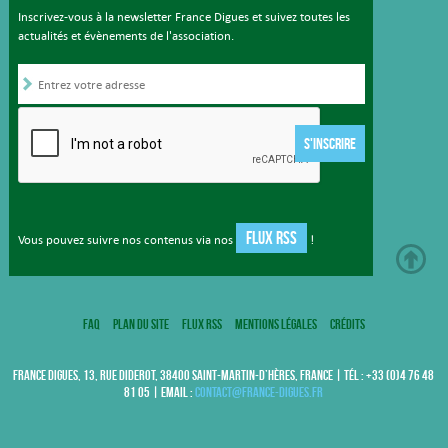
Inscrivez-vous à la newsletter France Digues et suivez toutes les
actualités et évènements de l'association.
S'INSCRIRE
FLUX RSS
Vous pouvez suivre nos contenus via nos
!
FAQ
Plan du site
Flux RSS
Mentions légales
Crédits
FRANCE DIGUES, 13, RUE DIDEROT, 38400 SAINT-MARTIN-D’HÈRES, FRANCE | TÉL : +33 (0)4 76 48
81 05 | EMAIL :
contact@france-digues.fr