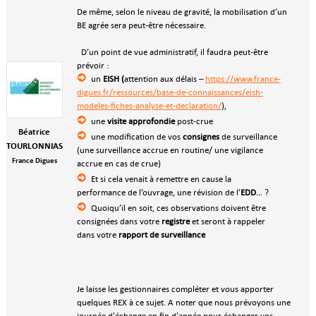
De même, selon le niveau de gravité, la mobilisation d’un
BE agrée sera peut-être nécessaire.
D’un point de vue administratif, il faudra peut-être
prévoir :
un
EISH (
attention aux délais –
https://www.france-
digues.fr/ressources/base-de-connaissances/eish-
modeles-fiches-analyse-et-declaration/
),
une
visite approfondie
post-crue
Béatrice
une modification de vos
consignes
de surveillance
TOURLONNIAS
(une surveillance accrue en routine/ une vigilance
France Digues
accrue en cas de crue)
Et si cela venait à remettre en cause la
performance de l’ouvrage, une révision de l’
EDD
… ?
Quoiqu’il en soit, ces observations doivent être
consignées dans votre
registre
et seront à rappeler
dans votre
rapport de surveillance
Je laisse les gestionnaires compléter et vous apporter
quelques REX à ce sujet. A noter que nous prévoyons une
journée d'échange en fin d'année pour échanger vos