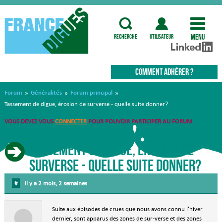
Menu
recherche
utilisateur
COMMENT ADHÉRER ?
Forum
Généralités
Forum principal
»
»
»
Tassement de digue, érosion de surverse - quelle suite donner?
VOUS DEVEZ VOUS
CONNECTER
POUR POUVOIR PARTICIPER AU FORUM.
Tassement de digue, érosion de
surverse - quelle suite donner?
#
il y a 2 mois, 2 semaines
Suite aux épisodes de crues que nous avons connu l'hiver
dernier, sont apparus des zones de sur-verse et des zones