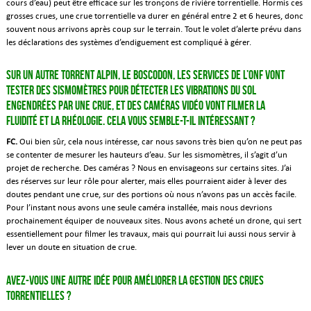
cours d’eau) peut être efficace sur les tronçons de rivière torrentielle. Hormis ces
grosses crues, une crue torrentielle va durer en général entre 2 et 6 heures, donc
souvent nous arrivons après coup sur le terrain. Tout le volet d’alerte prévu dans
les déclarations des systèmes d’endiguement est compliqué à gérer.
Sur un autre torrent alpin, le Boscodon, les services de l’ONF vont
tester des sismomètres pour détecter les vibrations du sol
engendrées par une crue, et des caméras vidéo vont filmer la
fluidité et la rhéologie. Cela vous semble-t-il intéressant ?
FC.
Oui bien sûr, cela nous intéresse, car nous savons très bien qu’on ne peut pas
se contenter de mesurer les hauteurs d’eau. Sur les sismomètres, il s’agit d’un
projet de recherche. Des caméras ? Nous en envisageons sur certains sites. J’ai
des réserves sur leur rôle pour alerter, mais elles pourraient aider à lever des
doutes pendant une crue, sur des portions où nous n’avons pas un accès facile.
Pour l’instant nous avons une seule caméra installée, mais nous devrions
prochainement équiper de nouveaux sites. Nous avons acheté un drone, qui sert
essentiellement pour filmer les travaux, mais qui pourrait lui aussi nous servir à
lever un doute en situation de crue.
Avez-vous une autre idée pour améliorer la gestion des crues
torrentielles ?