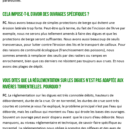
parafouilles.
Cela impose-t-il d’avoir des ouvrages spécifiques ?
FC.
Nous avons beaucoup de simples protections de berge qui évitent une
érosion latérale trop forte. Peut-être qu’à terme, du fait de l’incision de l’Arve par
exemple, nous ne serons plus tellement amenés à faire des digues et que les
protections de berge seront suffisantes. Nous avons aussi beaucoup de seuils
transversaux, pour lutter contre l’érosion des lits et le transport de cailloux. Pour
des raisons de continuité écologique (franchissement des poissons), nous
sommes amenés à remplacer des seuils par des radiers ou rampes en
enrochement, bien que ces derniers ne résistent pas toujours aux crues. Et nous
avons des plages de dépôt.
Vous dites que la réglementation sur les digues n’est pas adaptée aux
rivières torrentielles. Pourquoi ?
FC.
La réglementation sur les digues est très connotée débits, hauteurs de
débordement, durée de la crue. Or en torrentiel, les durées de crue sont très
courtes et comme je vous l’ai expliqué, le problème principal n’est pas l’eau qui
déborde, mais les cailloux qui montent ou l’eau qui érode les bases des ouvrages.
Souvent un ouvrage peut avoir disparu avant que le cours d’eau déborde. Nous
manquons, au niveau réglementaire et technique, de savoir-faire spécifique au
torrentiel. La réglementation nous oblige à prendre des réflexes et des axes de