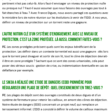
pertinent n’est pas celui-là. Alors faut-il envisager un niveau de protection nulle
ou presque nul ? Faut-il aussi assumer que nous faisons des ouvrages pas tout à
fait étanches à l’eau ? Avec France Digues, nous avons partagé ces questions avec
le ministère lors de notre réunion sur les évolutions à venir de l’EDD. A nos yeux,
définir un niveau de protection sur un torrent reste une gageure.
L’autre notion clé d’un système d’endiguement, avec le niveau de
protection, c’est la zone protégée. Là aussi, comment faites-vous ?
FC.
Les zones protégées précisent quels sont les enjeux bénéficiant de la
protection. Les définir dans un contexte torrentiel est aussi une gageure : dès lors
que le torrent peut divaguer et sortir de son lit, tout le cône de déjection devrait-
il être en zone protégée ? Sachant que ce sont des zones urbanisées, cela peut
poser des sérieux soucis : gestion de crise, ou indemnisation éventuelle en cas de
défaillance par exemple.
Le SM3A a réalisé une Etude de dangers (EDD) pionnière pour
régulariser une plage de dépôt : Quel enseignement en tirez-vous ?
FC.
Les plages de dépôt sont des ouvrages constitués de deux digues et d’un
système de fermeture pour retenir les cailloux, en amont des cônes de déjection.
Notre étude de dangers (EDD) concernait un projet neuf, qui remplace un
terrassement informel. L’EDD a consisté à définir le volume de cailloux maximum