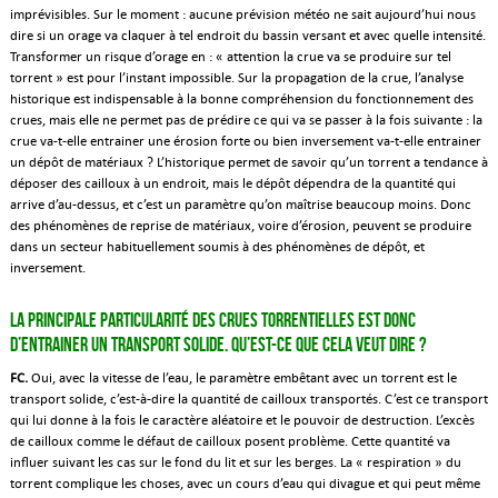
imprévisibles. Sur le moment : aucune prévision météo ne sait aujourd’hui nous
dire si un orage va claquer à tel endroit du bassin versant et avec quelle intensité.
Transformer un risque d’orage en : « attention la crue va se produire sur tel
torrent » est pour l’instant impossible. Sur la propagation de la crue, l’analyse
historique est indispensable à la bonne compréhension du fonctionnement des
crues, mais elle ne permet pas de prédire ce qui va se passer à la fois suivante : la
crue va-t-elle entrainer une érosion forte ou bien inversement va-t-elle entrainer
un dépôt de matériaux ? L’historique permet de savoir qu’un torrent a tendance à
déposer des cailloux à un endroit, mais le dépôt dépendra de la quantité qui
arrive d’au-dessus, et c’est un paramètre qu’on maîtrise beaucoup moins. Donc
des phénomènes de reprise de matériaux, voire d’érosion, peuvent se produire
dans un secteur habituellement soumis à des phénomènes de dépôt, et
inversement.
La principale particularité des crues torrentielles est donc
d’entrainer un transport solide. Qu’est-ce que cela veut dire ?
FC.
Oui, avec la vitesse de l’eau, le paramètre embêtant avec un torrent est le
transport solide, c’est-à-dire la quantité de cailloux transportés. C’est ce transport
qui lui donne à la fois le caractère aléatoire et le pouvoir de destruction. L’excès
de cailloux comme le défaut de cailloux posent problème. Cette quantité va
influer suivant les cas sur le fond du lit et sur les berges. La « respiration » du
torrent complique les choses, avec un cours d’eau qui divague et qui peut même