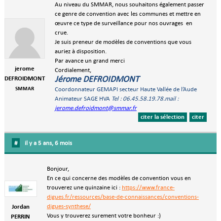
Au niveau du SMMAR, nous souhaitons également passer
ce genre de convention avec les communes et mettre en
œuvre ce type de surveillance pour nos ouvrages en
crue.
Je suis preneur de modèles de conventions que vous
auriez à disposition.
Par avance un grand merci
jerome
Cordialement,
Jérome DEFROIDMONT
DEFROIDMONT
SMMAR
Coordonnateur GEMAPI secteur Haute Vallée de l’Aude
Animateur SAGE HVA
Tel : 06.45.58.19.78.mail :
jerome.defroidmont@smmar.fr
citer la sélection
citer
#
il y a 5 ans, 6 mois
Bonjour,
En ce qui concerne des modèles de convention vous en
trouverez une quinzaine ici :
https://www.france-
digues.fr/ressources/base-de-connaissances/conventions-
digues-synthese/
Jordan
Vous y trouverez surement votre bonheur :)
PERRIN