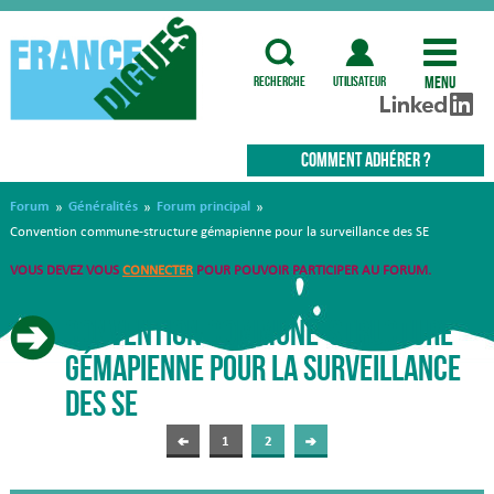
Menu
recherche
utilisateur
COMMENT ADHÉRER ?
Forum
Généralités
Forum principal
»
»
»
Convention commune-structure gémapienne pour la surveillance des SE
VOUS DEVEZ VOUS
CONNECTER
POUR POUVOIR PARTICIPER AU FORUM.
Convention commune-structure
gémapienne pour la surveillance
des SE
1
2