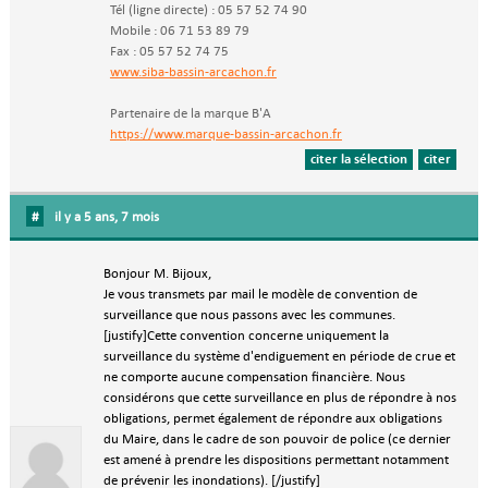
Tél (ligne directe) : 05 57 52 74 90
Mobile : 06 71 53 89 79
Fax : 05 57 52 74 75
www.siba-bassin-arcachon.fr
Partenaire de la marque B'A
https://www.marque-bassin-arcachon.fr
citer la sélection
citer
#
il y a 5 ans, 7 mois
Bonjour M. Bijoux,
Je vous transmets par mail le modèle de convention de
surveillance que nous passons avec les communes.
[justify]Cette convention concerne uniquement la
surveillance du système d'endiguement en période de crue et
ne comporte aucune compensation financière. Nous
considérons que cette surveillance en plus de répondre à nos
obligations, permet également de répondre aux obligations
du Maire, dans le cadre de son pouvoir de police (ce dernier
est amené à prendre les dispositions permettant notamment
de prévenir les inondations). [/justify]