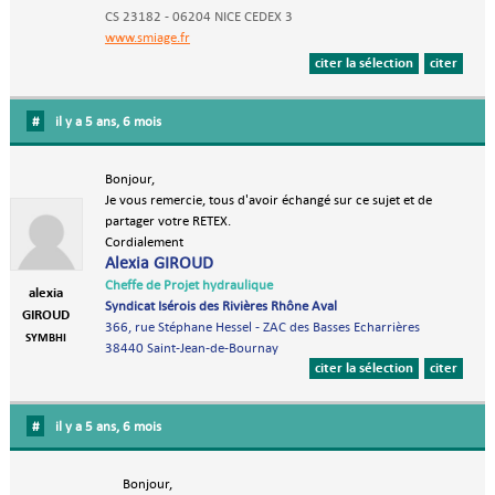
CS 23182 - 06204 NICE CEDEX 3
www.smiage.fr
citer la sélection
citer
#
il y a 5 ans, 6 mois
Bonjour,
Je vous remercie, tous d'avoir échangé sur ce sujet et de
partager votre RETEX.
Cordialement
Alexia GIROUD
Cheffe de Projet hydraulique
alexia
Syndicat Isérois des Rivières Rhône Aval
GIROUD
366, rue Stéphane Hessel - ZAC des Basses Echarrières
SYMBHI
38440 Saint-Jean-de-Bournay
citer la sélection
citer
#
il y a 5 ans, 6 mois
Bonjour,