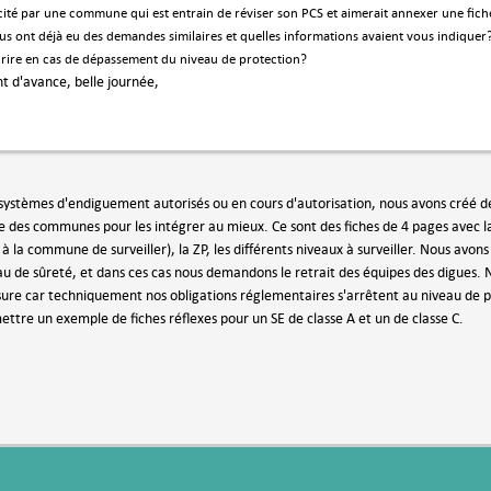
ité par une commune qui est entrain de réviser son PCS et aimerait annexer une
fich
ous ont déjà eu des demandes similaires et quelles informations avaient vous indiqu
crire en cas de dépassement du niveau de protection?
t d'avance, belle journée,
 systèmes d'endiguement autorisés ou en cours d'autorisation, nous avons créé de
des communes pour les intégrer au mieux. Ce sont des fiches de 4 pages avec la 
à la commune de surveiller), la ZP, les différents niveaux à surveiller. Nous avo
u de sûreté, et dans ces cas nous demandons le retrait des équipes des digues. N
ure car techniquement nos obligations réglementaires s'arrêtent au niveau de p
ettre un exemple de fiches réflexes pour un SE de classe A et un de classe C.