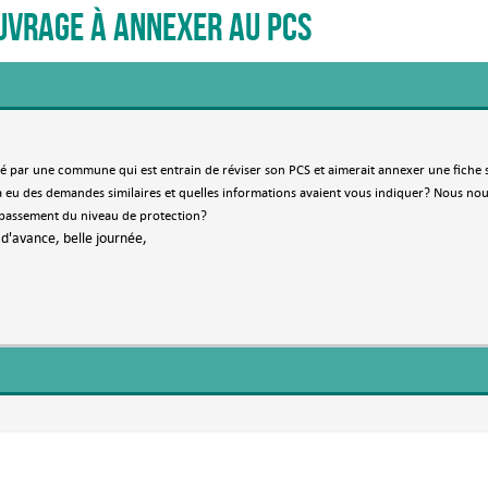
uvrage à annexer au PCS
é par une commune qui est entrain de réviser son PCS et aimerait annexer une
fiche 
à eu des demandes similaires et quelles informations avaient vous indiquer? Nous no
dépassement du niveau de protection?
d'avance, belle journée,