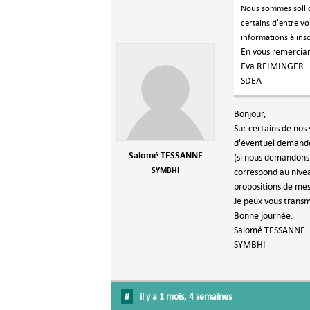
Nous sommes sollic
certains d'entre v
informations à ins
En vous remercian
Eva REIMINGER
SDEA
Bonjour,
Sur certains de nos
d'éventuel demande 
Salomé TESSANNE
(si nous demandons 
SYMBHI
correspond au nivea
propositions de mes
Je peux vous transm
Bonne journée.
Salomé TESSANNE
SYMBHI
#
il y a 1 mois, 4 semaines