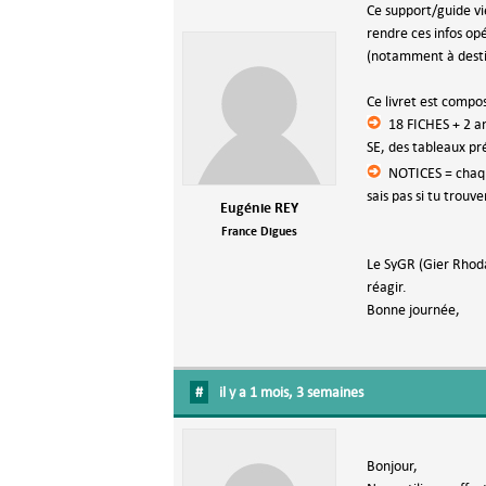
Ce support/guide vi
rendre ces infos op
(notamment à dest
Ce livret est compos
18 FICHES + 2 a
SE, des tableaux pr
NOTICES = chaqu
sais pas si tu trou
Eugénie REY
France Digues
Le SyGR (Gier Rhodan
réagir.
Bonne journée,
#
il y a 1 mois, 3 semaines
Bonjour,