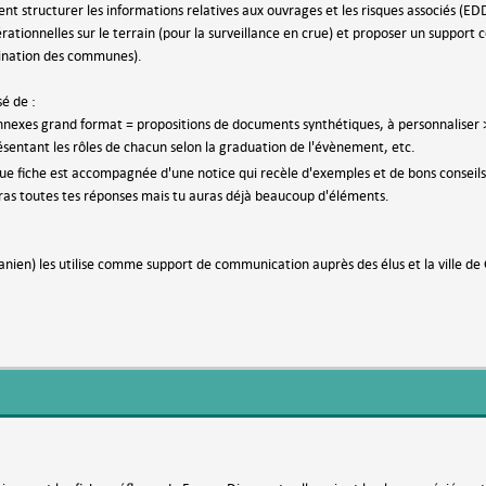
ent structurer les informations relatives aux ouvrages et les risques associés (ED
érationnelles sur le terrain (pour la surveillance en crue) et proposer un support
ination des communes).
é de :
nnexes grand format = propositions de documents synthétiques, à personnaliser 
ésentant les rôles de chacun selon la graduation de l'évènement, etc.
e fiche est accompagnée d'une notice qui recèle d'exemples et de bons conseils
veras toutes tes réponses mais tu auras déjà beaucoup d'éléments.
ien) les utilise comme support de communication auprès des élus et la ville de Gi