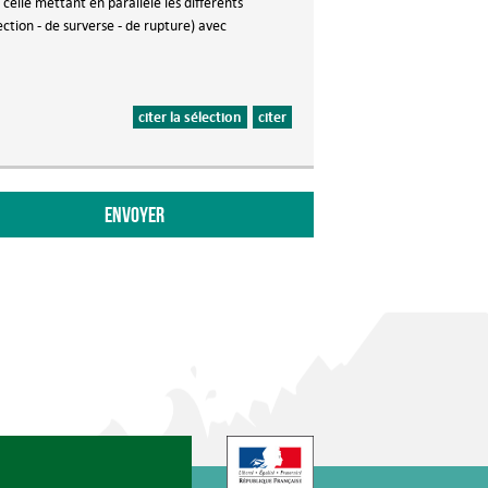
 celle mettant en parallèle les différents
ection - de surverse - de rupture) avec
citer la sélection
citer