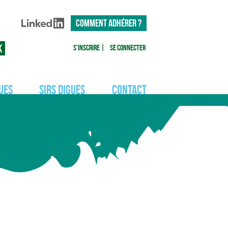
COMMENT ADHÉRER ?
S'inscrire
|
Se connecter
ues
SIRS Digues
Contact