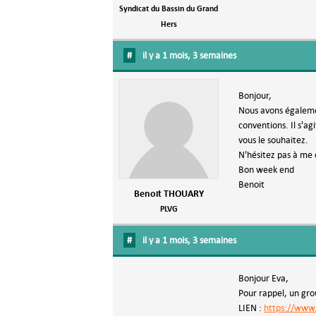
Syndicat du Bassin du Grand
Hers
#
il y a 1 mois, 3 semaines
Bonjour,
Nous avons égalemen
conventions. Il s'a
vous le souhaitez.
N'hésitez pas à me
Bon week end
Benoit
Benoit THOUARY
PLVG
#
il y a 1 mois, 3 semaines
Bonjour Eva,
Pour rappel, un grou
LIEN :
https://www.f