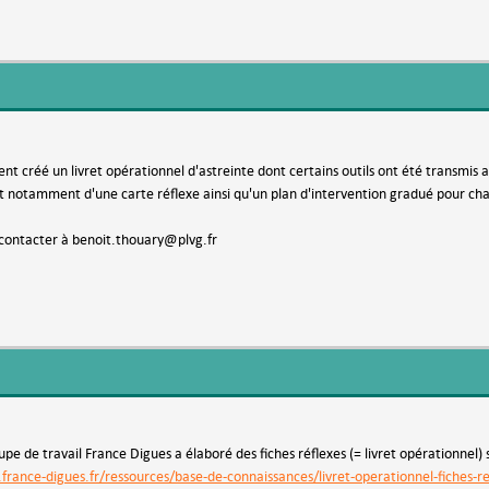
t créé un livret opérationnel d'astreinte dont certains outils ont été transmis
git notamment d'une carte réflexe ainsi qu'un plan d'intervention gradué pour ch
 contacter à benoit.thouary@plvg.fr
pe de travail France Digues a élaboré des fiches réflexes (= livret opérationnel) 
rance-digues.fr/ressources/base-de-connaissances/livret-operationnel-fiches-re