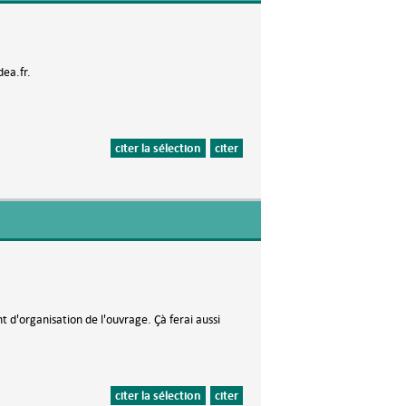
dea.fr.
citer la sélection
citer
 d'organisation de l'ouvrage. Çà ferai aussi
citer la sélection
citer