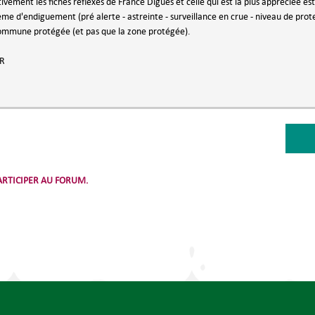
tivement les fiches réflexes de France Digues et celle qui est la plus appréciée est
ème d'endiguement (pré alerte - astreinte - surveillance en crue - niveau de prot
commune protégée (et pas que la zone protégée).
GR
RTICIPER AU FORUM.