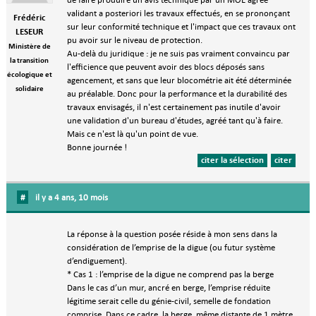
validant a posteriori les travaux effectués, en se prononçant
Frédéric
sur leur conformité technique et l'impact que ces travaux ont
LESEUR
pu avoir sur le niveau de protection.
Ministère de
Au-delà du juridique : je ne suis pas vraiment convaincu par
la transition
l'efficience que peuvent avoir des blocs déposés sans
écologique et
agencement, et sans que leur blocométrie ait été déterminée
solidaire
au préalable. Donc pour la performance et la durabilité des
travaux envisagés, il n'est certainement pas inutile d'avoir
une validation d'un bureau d'études, agréé tant qu'à faire.
Mais ce n'est là qu'un point de vue.
Bonne journée !
citer la sélection
citer
#
il y a 4 ans, 10 mois
La réponse à la question posée réside à mon sens dans la
considération de l’emprise de la digue (ou futur système
d’endiguement).
* Cas 1 : l’emprise de la digue ne comprend pas la berge
Dans le cas d’un mur, ancré en berge, l’emprise réduite
légitime serait celle du génie-civil, semelle de fondation
comprise. Dans ce cadre, la berge, même distante de 1 mètre,