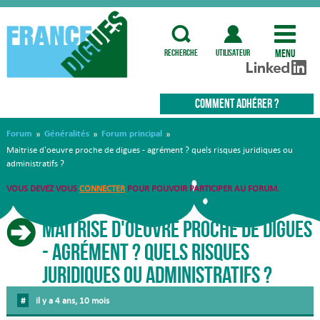
Menu
recherche
utilisateur
COMMENT ADHÉRER ?
Forum
Généralités
Forum principal
»
»
»
Maitrise d'oeuvre proche de digues - agrément ? quels risques juridiques ou
administratifs ?
VOUS DEVEZ VOUS
CONNECTER
POUR POUVOIR PARTICIPER AU FORUM.
Maitrise d'oeuvre proche de digues
- agrément ? quels risques
juridiques ou administratifs ?
#
il y a 4 ans, 10 mois