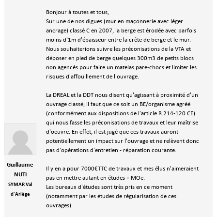
Bonjour à toutes et tous,
Sur une de nos digues (mur en maçonnerie avec léger
ancrage) classé C en 2007, la berge est érodée avec parfois
moins d'1m d'épaisseur entre la crête de berge et le mur.
Nous souhaiterions suivre les préconisations de la VTA et
déposer en pied de berge quelques 300m3 de petits blocs
non agencés pour faire un matelas pare-chocs et limiter les
risques d'affouillement de l'ouvrage.
La DREAL et la DDT nous disent qu'agissant à proximité d'un
ouvrage classé, il faut que ce soit un BE/organisme agréé
(conformément aux dispositions de l'article R.214-120 CE)
qui nous fasse les préconisations de travaux et leur maîtrise
d'oeuvre. En effet, il est jugé que ces travaux auront
potentiellement un impact sur l'ouvrage et ne relèvent donc
pas d'opérations d'entretien - réparation courante.
Guillaume
Il y en a pour 7000€TTC de travaux et mes élus n'aimeraient
NUTI
pas en mettre autant en études + MOe.
SYMAR Val
Les bureaux d'études sont très pris en ce moment
d'Ariège
(notamment par les études de régularisation de ces
ouvrages).