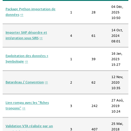
04 Déc,
Package Python importation de
1
28
2025
données
⇨
10:50
14 Oct,
Importer SHP désordre et
4
61
2024
intégration sous SIRS
⇨
08:01
16 Jan,
Exploitation des données +
1
39
2023
Symbologie
⇨
15:27
12 Nov,
Batardeau / Convention
⇨
2
62
2020
10:35
27 Aoû,
Lien rompu avec les "fiches
3
242
2019
tronçons"
⇨
10:24
25 Mai,
Validation VTA réalisée par un
3
407
2018