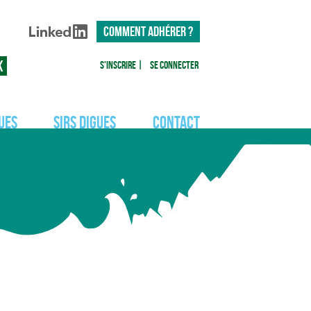
COMMENT ADHÉRER ?
S'inscrire
|
Se connecter
ues
SIRS Digues
Contact