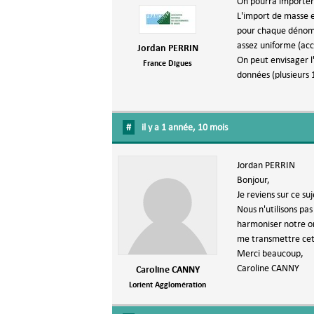
On pourra importer 
L'import de masse e
pour chaque dénomin
assez uniforme (acc
Jordan PERRIN
On peut envisager l'
France Digues
données (plusieurs 
#
il y a 1 année, 10 mois
Jordan PERRIN
Bonjour,
Je reviens sur ce s
Nous n'utilisons pas
harmoniser notre org
me transmettre cett
Merci beaucoup,
Caroline CANNY
Caroline CANNY
Lorient Agglomération