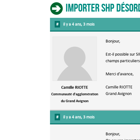
Importer SHP désord
#
il y a 4 ans, 3 mois
Bonjour,
Est-il possible sur 
champs particuliers 
Merci d'avance,
Camille RIOTTE
Camille RIOTTE
Grand Avignon
Communauté d'agglomération
du Grand Avignon
#
il y a 4 ans, 3 mois
Bonjour,