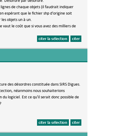
ie. Désordre par désordre.
ignes de chaque objets (il faudrait indiquer
espérant que le fichier shp d’origine soit
 les objets un à un.
e vaut le coût que si vous avez des milliers de
citer la sélection
citer
ature des désordres constituée dans SIRS Digues.
rotection, néanmoins nous souhaiterions
du logiciel. Est ce qu'il serait donc possible de
?
citer la sélection
citer