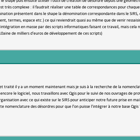
le shape puis ensuite utiliser l'outil de création de désordre depuis une géométr
st très complexe : il faudrait réaliser une table de correspondances pour chaque l
ation présentent dans le shape la dénomination correspondante dans le SIRS, en 
ent, termes, espace etc.) ce qui reviendrait quasi au même que de venir ressaisir
intégration en masse par des scripts informatiques faisant ce travail, mais cela n
10aine de milliers d'euros de développement de ces scripts)
ujet traité il y a un moment maintenant mais je suis à la recherche de la nomencl
 encore le logiciel, nous travaillons avec Qgis pour le suivi de nos ouvrages de p
anisation avec ce qui existe sur le SIRS pour anticiper notre future prise en main 
e nomenclature des désordres pour que l'on puisse l'intégrer à notre base Qgis 