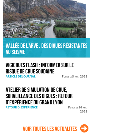
Vallée de l’Arve : des digues résistantes
au séisme
VIGICRUES FLASH : informer sur le
risque de crue soudaine
ARTICLE DE JOURNAL
Publié le 3 juil. 2026
Atelier de simulation de crue,
surveillance des digues : retour
d’expérience du Grand Lyon
RETOUR D'EXPÉRIENCE
Publié le 16 juil.
2026
Voir toutes les actualités