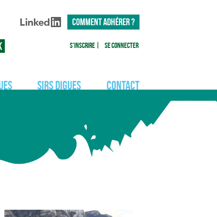
COMMENT ADHÉRER ?
S'inscrire
|
Se connecter
ues
SIRS Digues
Contact
Actualités