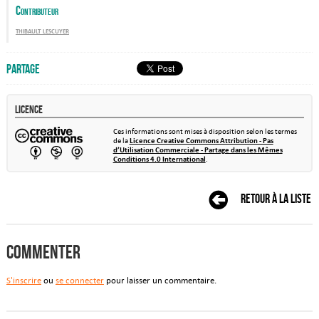
Contributeur
thibault lescuyer
Partage
Licence
Ces informations sont mises à disposition selon les termes
de la
Licence Creative Commons Attribution - Pas
d’Utilisation Commerciale - Partage dans les Mêmes
Conditions 4.0 International
.
Retour à la liste
Commenter
S'inscrire
ou
se connecter
pour laisser un commentaire.