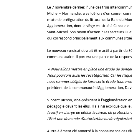
Le 7 novembre dernier, l’une des trois intercomm
Michel – Normandie, a validé lors d'un conseil comm
mixte de préfiguration du littoral de la Baie du Mo
Agglomération, dont le siège est situé à Cancale 
Saint-Michel. Son rayon d’action ? Les secteurs Oues
qui correspond principalement aux communes située
Le nouveau syndicat devrait être actif à partir du 3
communautaire. Il portera une partie de la responsa
«
Nous allons mettre en place une étude de danger et 
Nous pourrons aussi les recatégoriser. Car les risq
nous sommes obligés de faire cette étude tous ense
président de la communauté d’Agglomération, David
Vincent Bichon, vice-président à l’agglomération en
pédagogie devant les élus. Il a ainsi expliqué que 
(aussi) en charge de définir le niveau de protection
l’Etat une demande d’autorisation ou de régularisa
Autre élément clé apporté à la connaissance des élus