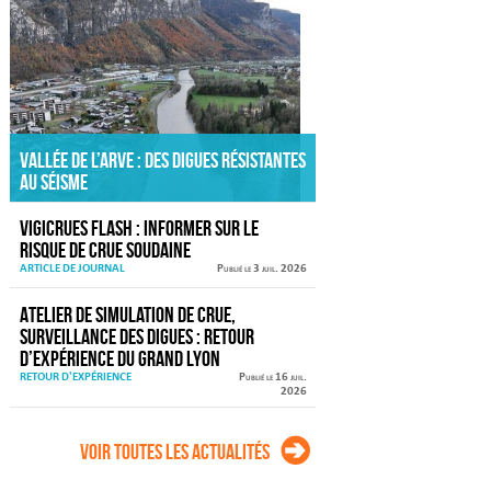
Vallée de l’Arve : des digues résistantes
au séisme
VIGICRUES FLASH : informer sur le
risque de crue soudaine
ARTICLE DE JOURNAL
Publié le 3 juil. 2026
Atelier de simulation de crue,
surveillance des digues : retour
d’expérience du Grand Lyon
RETOUR D'EXPÉRIENCE
Publié le 16 juil.
2026
Voir toutes les actualités