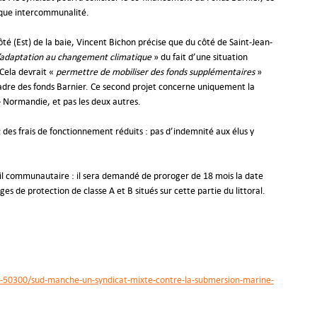
aque intercommunalité.
ôté (Est) de la baie, Vincent Bichon précise que du côté de Saint-Jean-
’adaptation au changement climatique
» du fait d’une situation
Cela devrait «
permettre de mobiliser des fonds supplémentaires
»
dre des fonds Barnier. Ce second projet concerne uniquement la
Normandie, et pas les deux autres.
c des frais de fonctionnement réduits : pas d’indemnité aux élus y
il communautaire : il sera demandé de proroger de 18 mois la date
 de protection de classe A et B situés sur cette partie du littoral.
-50300/sud-manche-un-syndicat-mixte-contre-la-submersion-marine-