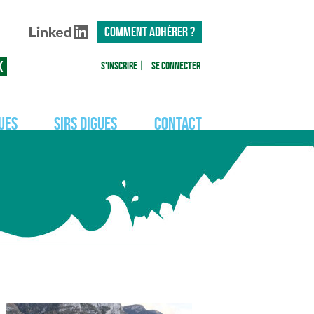
COMMENT ADHÉRER ?
S'inscrire
|
Se connecter
ues
SIRS Digues
Contact
Actualités