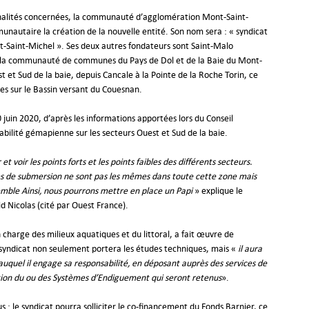
unalités concernées, la communauté d’agglomération Mont-Saint-
unautaire la création de la nouvelle entité. Son nom sera : « syndicat
nt-Saint-Michel ». Ses deux autres fondateurs sont Saint-Malo
et la communauté de communes du Pays de Dol et de la Baie du Mont-
t et Sud de la baie, depuis Cancale à la Pointe de la Roche Torin, ce
s sur le Bassin versant du Couesnan.
0 juin 2020, d’après les informations apportées lors du Conseil
bilité gémapienne sur les secteurs Ouest et Sud de la baie.
voir les points forts et les points faibles des différents secteurs.
ues de submersion ne sont pas les mêmes dans toute cette zone mais
mble Ainsi, nous pourrons mettre en place un Papi
» explique le
 Nicolas (cité par Ouest France).
 charge des milieux aquatiques et du littoral, a fait œuvre de
le syndicat non seulement portera les études techniques, mais «
il aura
 auquel il engage sa responsabilité, en déposant auprès des services de
tion du ou des Systèmes d’Endiguement qui seront retenus
».
 : le syndicat pourra solliciter le co-financement du Fonds Barnier, ce