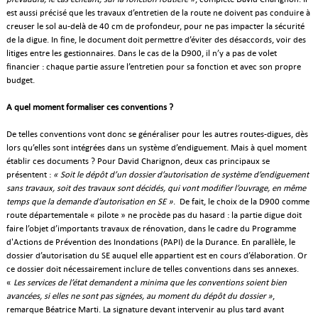
est aussi précisé que les travaux d’entretien de la route ne doivent pas conduire à
creuser le sol au-delà de 40 cm de profondeur, pour ne pas impacter la sécurité
de la digue. In fine, le document doit permettre d’éviter des désaccords, voir des
litiges entre les gestionnaires. Dans le cas de la D900, il n’y a pas de volet
financier : chaque partie assure l’entretien pour sa fonction et avec son propre
budget.
A quel moment formaliser ces conventions ?
De telles conventions vont donc se généraliser pour les autres routes-digues, dès
lors qu’elles sont intégrées dans un système d’endiguement. Mais à quel moment
établir ces documents ? Pour David Charignon, deux cas principaux se
présentent :
« Soit le dépôt d’un dossier d’autorisation de système d’endiguement
sans travaux, soit des travaux sont décidés, qui vont modifier l’ouvrage, en même
temps que la demande d’autorisation en SE »
. De fait, le choix de la D900 comme
route départementale « pilote » ne procède pas du hasard : la partie digue doit
faire l’objet d’importants travaux de rénovation, dans le cadre du Programme
d'Actions de Prévention des Inondations (PAPI) de la Durance. En parallèle, le
dossier d’autorisation du SE auquel elle appartient est en cours d’élaboration. Or
ce dossier doit nécessairement inclure de telles conventions dans ses annexes.
«
Les services de l’état demandent a minima que les conventions soient bien
avancées, si elles ne sont pas signées, au moment du dépôt du dossier »
,
remarque Béatrice Marti. La signature devant intervenir au plus tard avant