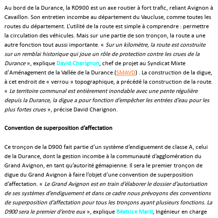
Au bord de la Durance, la RD900 est un axe routier à fort trafic, reliant Avignon à
Cavaillon. Son entretien incombe au département du Vaucluse, comme toutes les
routes du département. L’utilité de la route est simple à comprendre : permettre
la circulation des véhicules. Mais sur une partie de son tronçon, la route a une
autre fonction tout aussi importante. «
Sur un kilomètre, la route est construite
sur un remblai historique qui joue un rôle de protection contre les crues de la
Durance
», explique
David Charignon
, chef de projet au Syndicat Mixte
d'Aménagement de la Vallée de la Durance (
SMAVD
) . La construction de la digue,
à cet endroit de « verrou » topographique, a précédé la construction de la route.
«
Le territoire communal est entièrement inondable avec une pente régulière
depuis la Durance, la digue a pour fonction d’empêcher les entrées d’eau pour les
plus fortes crues
», précise David Charignon.
Convention de superposition d’affectation
Ce tronçon de la D900 fait partie d’un système d’endiguement de classe A, celui
de la Durance, dont la gestion incombe à la communauté d’agglomération du
Grand Avignon, en tant qu’autorité gémapienne. Il sera le premier tronçon de
digue du Grand Avignon à faire l’objet d’une convention de superposition
d’affectation. «
Le Grand Avignon est en train d’élaborer le dossier d’autorisation
de ses systèmes d’endiguement et dans ce cadre nous prévoyons des conventions
de superposition d’affectation pour tous les tronçons ayant plusieurs fonctions. La
D900 sera le premier d’entre eux
», explique
Béatrice Marti
, Ingénieur en charge