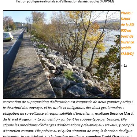
l'action publique territoriale et d'affirmation des métropoles (MAPTAM)
Photo :
Détail
de la RD
900 en
bord de
Durance
(crédit
SMAVD)
« La
convention de superposition d’affectation est composée de deux grandes parties :
le descriptif des ouvrages et les droits et obligations des deux gestionnaires :
obligation de surveillance et responsabilités d’entretien »,
explique Béatrice Marti,
du Grand Avignon.
« La convention contient les coupes-type par tronçon. Elle
stipule les procédures d’échanges d’informations préalables aux travaux, y compris
d’entretien courant. Elle précise aussi qu’en situation de crue, la fonction de digue
prévaudra, le cas échéant, sur la fonction routière
», complète David Charignon. Il