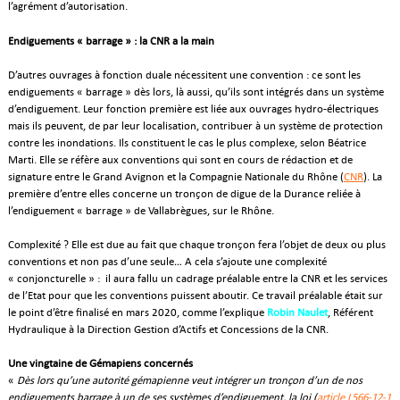
l’agrément d’autorisation.
Endiguements « barrage » : la CNR a la main
D’autres ouvrages à fonction duale nécessitent une convention : ce sont les
endiguements « barrage » dès lors, là aussi, qu’ils sont intégrés dans un système
d’endiguement. Leur fonction première est liée aux ouvrages hydro-électriques
mais ils peuvent, de par leur localisation, contribuer à un système de protection
contre les inondations. Ils constituent le cas le plus complexe, selon Béatrice
Marti. Elle se réfère aux conventions qui sont en cours de rédaction et de
signature entre le Grand Avignon et la Compagnie Nationale du Rhône (
CNR
). La
première d’entre elles concerne un tronçon de digue de la Durance reliée à
l’endiguement « barrage » de Vallabrègues, sur le Rhône.
Complexité ? Elle est due au fait que chaque tronçon fera l’objet de deux ou plus
conventions et non pas d’une seule… A cela s’ajoute une complexité
« conjoncturelle » : il aura fallu un cadrage préalable entre la CNR et les services
de l’Etat pour que les conventions puissent aboutir. Ce travail préalable était sur
le point d’être finalisé en mars 2020, comme l’explique
Robin Naulet
, Référent
Hydraulique à la Direction Gestion d’Actifs et Concessions de la CNR.
Une vingtaine de Gémapiens concernés
«
Dès lors qu’une autorité gémapienne veut intégrer un tronçon d’un de nos
endiguements barrage à un de ses systèmes d’endiguement, la loi (
article L566-12-1