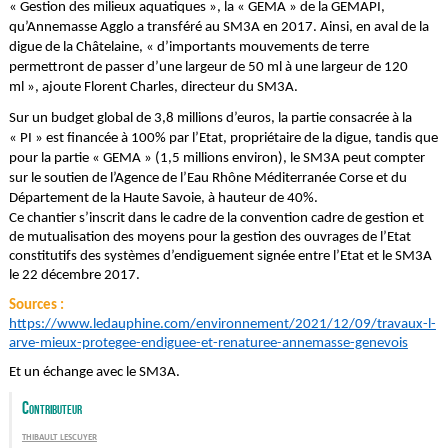
« Gestion des milieux aquatiques », la « GEMA » de la GEMAPI,
qu’Annemasse Agglo a transféré au SM3A en 2017. Ainsi, en aval de la
digue de la Châtelaine, « d’importants mouvements de terre
permettront de passer d’une largeur de 50 ml à une largeur de 120
ml », ajoute Florent Charles, directeur du SM3A.
Sur un budget global de 3,8 millions d’euros, la partie consacrée à la
« PI » est financée à 100% par l’Etat, propriétaire de la digue, tandis que
pour la partie « GEMA » (1,5 millions environ), le SM3A peut compter
sur le soutien de l’Agence de l’Eau Rhône Méditerranée Corse et du
Département de la Haute Savoie, à hauteur de 40%.
Ce chantier s’inscrit dans le cadre de la convention cadre de gestion et
de mutualisation des moyens pour la gestion des ouvrages de l’Etat
constitutifs des systèmes d’endiguement signée entre l’Etat et le SM3A
le 22 décembre 2017.
Sources :
https://www.ledauphine.com/environnement/2021/12/09/travaux-l-
arve-mieux-protegee-endiguee-et-renaturee-annemasse-genevois
Et un échange avec le SM3A.
Contributeur
thibault lescuyer