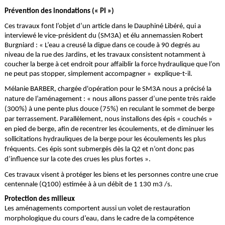
Prévention des inondations (« PI »)
Ces travaux font l’objet d’un article dans le Dauphiné Libéré, qui a
interviewé le vice-président du (SM3A) et élu annemassien Robert
Burgniard : « L’eau a creusé la digue dans ce coude à 90 degrés au
niveau de la rue des Jardins, et les travaux consistent notamment à
coucher la berge à cet endroit pour affaiblir la force hydraulique que l’on
ne peut pas stopper, simplement accompagner » explique-t-il.
Mélanie BARBER, chargée d'opération pour le SM3A nous a précisé la
nature de l’aménagement : « nous allons passer d’une pente très raide
(300%) à une pente plus douce (75%) en reculant le sommet de berge
par terrassement. Parallèlement, nous installons des épis « couchés »
en pied de berge, afin de recentrer les écoulements, et de diminuer les
sollicitations hydrauliques de la berge pour les écoulements les plus
fréquents. Ces épis sont submergés dès la Q2 et n’ont donc pas
d’influence sur la cote des crues les plus fortes ».
Ces travaux visent à protéger les biens et les personnes contre une crue
centennale (Q100) estimée à à un débit de 1 130 m3 /s.
Protection des milieux
Les aménagements comportent aussi un volet de restauration
morphologique du cours d’eau, dans le cadre de la compétence