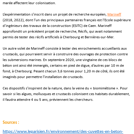
marée affectent leur colonisation.
L’expérimentation s’inscrit dans un projet de recherche européen,
Marineff
(2018, 2022), dont l’un des principaux partenaires français est l’Ecole supérieure
d'ingénieurs des travaux de la construction (ESITC) de Caen. Marineff
approfondit un précédent projet de recherche, Récifs, qui avait notamment
permis de tester des récifs artificiels à Cherbourg et Bernières-sur-Mer.
Un autre volet de Marineff consiste à tester des enrochements accueillants aux
crustacés, qui pourraient servir à construire des ouvrages de protection contre
les submersions marines. En septembre 2020, une vingtaine de ces blocs de
béton ont ainsi été immergés, certains en pied de digue, d’autres par 10 m de
fond, à Cherbourg. Pesant chacun 3,6 tonnes pour 1,20 m de côté, ils ont été
imaginés pour permettre l’installation de crustacés.
Ces dispositifs s’inspirent de la nature, dans la veine du « biomimétisme ». Pour
savoir si les algues, mollusques et crustacés colonisent ces habitats durablement,
il faudra attendre 4 ou 5 ans, préviennent les chercheurs.
Sources :
https://www.leparisien.fr/environnement/des-cuvettes-en-beton-