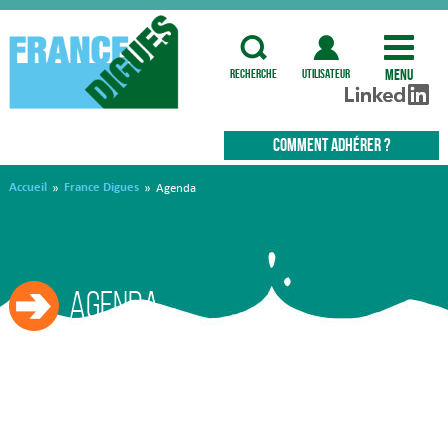
Menu
recherche
utilisateur
COMMENT ADHÉRER ?
Accueil
France Digues
»
»
Agenda
Agenda