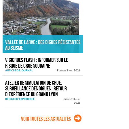
Vallée de l’Arve : des digues résistantes
au séisme
VIGICRUES FLASH : informer sur le
risque de crue soudaine
ARTICLE DE JOURNAL
Publié le 3 juil. 2026
Atelier de simulation de crue,
surveillance des digues : retour
d’expérience du Grand Lyon
RETOUR D'EXPÉRIENCE
Publié le 16 juil.
2026
Voir toutes les actualités