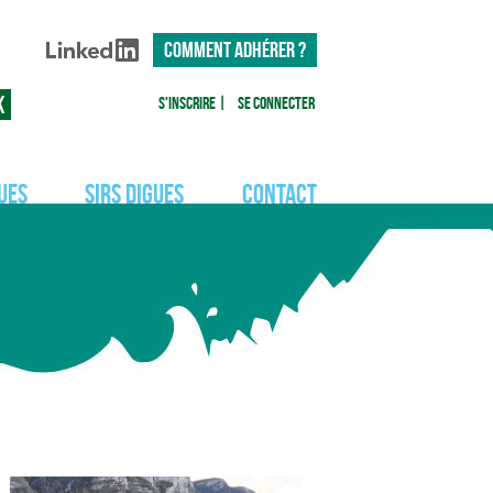
COMMENT ADHÉRER ?
S'inscrire
|
Se connecter
ues
SIRS Digues
Contact
Actualités