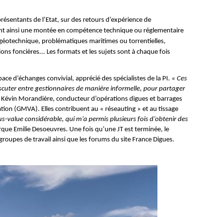
résentants de l’Etat, sur des retours d’expérience de
rent ainsi une montée en compétence technique ou réglementaire
la géotechnique, problématiques maritimes ou torrentielles,
s foncières... Les formats et les sujets sont à chaque fois
ace d’échanges convivial, apprécié des spécialistes de la PI.
« Ces
iscuter entre gestionnaires de manière informelle, pour partager
 Kévin Morandière, conducteur d’opérations digues et barrages
ion (GMVA). Elles contribuent au « réseauting » et au tissage
s-value considérable, qui m’a permis plusieurs fois d’obtenir des
rque Emilie Desoeuvres. Une fois qu’une JT est terminée, le
 groupes de travail ainsi que les forums du site France Digues.