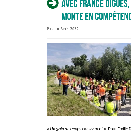
Avec France Digues,
monte en compéten
Publié le 8 déc. 2025
« Un gain de temps conséquent ».
Pour Emilie D