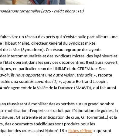
nondations torrentielles (2025 - crédit photo : FD)
faire vivre un réseau d’experts qui n’existe nulle part ailleurs, une
de Thibaut Mallet, directeur général du Syndicat mixte
t de la Mer (Symadrem). Ce réseau regroupe des agents
I des intercommunalités et des syndicats mixtes, des ingénieurs et
 l’Etat opérant dans les services déconcentrés. Il est aussi ouvert
liques, en particulier ceux de l’INRAE et du CEREMA.
« Des
oir, ils nous apportent une autre vision, très utile »
, raconte
nectée aux sociétés savantes (1) »
, ajoute Bertrand Jacopin,
'Aménagement de la Vallée de la Durance (SMAVD), qui fait aussi
é en réussissant à mobiliser des expertises sur un grand nombre
 mobilisation d’experts se traduit par l’élaboration de guides, la
digues, GT astreinte et anticipation de crue, GT torrentiel…) et la
ets, des documents spécifiques sont produits pour les
cipation des crues a ainsi élaboré 18 «
fiches réflexe
»
qui sont