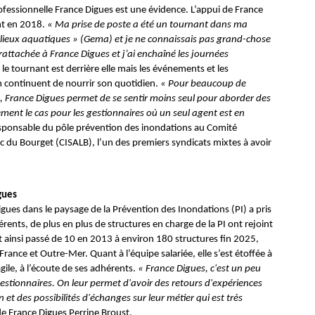
rofessionnelle France Digues est une évidence. L’appui de France
nt en 2018.
« Ma prise de poste a été un tournant dans ma
 milieux aquatiques » (Gema) et je ne connaissais pas grand-chose
 rattachée à France Digues et j’ai enchaîné les journées
, le tournant est derrière elle mais les événements et les
n continuent de nourrir son quotidien.
« Pour beaucoup de
, France Digues permet de se sentir moins seul pour aborder des
rement le cas pour les gestionnaires où un seul agent est en
sponsable du pôle prévention des inondations au Comité
 du Bourget (CISALB), l’un des premiers syndicats mixtes à avoir
gues
igues dans le paysage de la Prévention des Inondations (PI) a pris
rents, de plus en plus de structures en charge de la PI ont rejoint
t ainsi passé de 10 en 2013 à environ 180 structures fin 2025,
rance et Outre-Mer. Quant à l’équipe salariée, elle s’est étoffée à
agile, à l’écoute de ses adhérents.
« France Digues, c'est un peu
stionnaires. On leur permet d'avoir des retours d'expériences
n et des possibilités d'échanges sur leur métier qui est très
 de France Digues Perrine Broust.