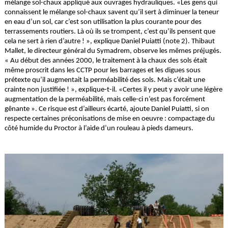
mélange sol-chaux appliqué aux ouvrages hydrauliques. «Les gens qui
connaissent le mélange sol-chaux savent qu’il sert à diminuer la teneur
en eau d’un sol, car c’est son utilisation la plus courante pour des
terrassements routiers. Là où ils se trompent, c’est qu’ils pensent que
cela ne sert à rien d’autre ! », explique Daniel Puiatti (note 2). Thibaut
Mallet, le directeur général du Symadrem, observe les mêmes préjugés.
« Au début des années 2000, le traitement à la chaux des sols était
même proscrit dans les CCTP pour les barrages et les digues sous
prétexte qu’il augmentait la perméabilité des sols. Mais c’était une
crainte non justifiée ! », explique-t-il. «Certes il y peut y avoir une légère
augmentation de la perméabilité, mais celle-ci n’est pas forcément
gênante ». Ce risque est d’ailleurs écarté, ajoute Daniel Puiatti, si on
respecte certaines préconisations de mise en oeuvre : compactage du
côté humide du Proctor à l’aide d’un rouleau à pieds dameurs.