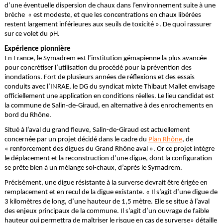
d’une éventuelle dispersion de chaux dans l’environnement suite à une
brèche « est modeste, et que les concentrations en chaux libérées
restent largement inférieures aux seuils de toxicité ». De quoi rassurer
sur ce volet du pH.
Expérience pionnière
En France, le Symadrem est l’institution gémapienne la plus avancée
pour concrétiser l’utilisation du procédé pour la prévention des
inondations. Fort de plusieurs années de réflexions et des essais
conduits avec l’INRAE, le DG du syndicat mixte Thibaut Mallet envisage
officiellement une application en conditions réelles. Le lieu candidat est
la commune de Salin-de-Giraud, en alternative à des enrochements en
bord du Rhône.
Situé à l’aval du grand fleuve, Salin-de-Giraud est actuellement
concernée par un projet décidé dans le cadre du
Plan Rhône
, de
« renforcement des digues du Grand Rhône aval ». Or ce projet intègre
le déplacement et la reconstruction d’une digue, dont la configuration
se prête bien à un mélange sol-chaux, d’après le Symadrem.
Précisément, une digue résistante à la surverse devrait être érigée en
remplacement et en recul de la digue existante. « Il s’agit d’une digue de
3 kilomètres de long, d’une hauteur de 1,5 mètre. Elle se situe à l’aval
des enjeux principaux de la commune. Il s’agit d’un ouvrage de faible
hauteur qui permettra de maîtriser le risque en cas de surverse» détaille