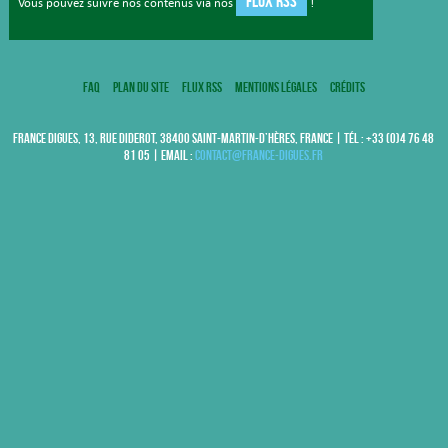
FLUX RSS
Vous pouvez suivre nos contenus via nos
!
FAQ
Plan du site
Flux RSS
Mentions légales
Crédits
FRANCE DIGUES, 13, RUE DIDEROT, 38400 SAINT-MARTIN-D’HÈRES, FRANCE | TÉL : +33 (0)4 76 48
81 05 | EMAIL :
contact@france-digues.fr