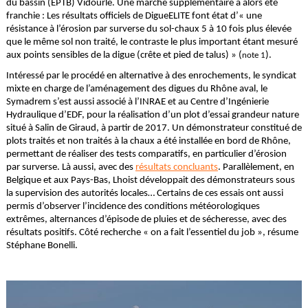
du bassin (EPTB) Vidourle. Une marche supplémentaire a alors été
franchie : Les résultats officiels de DigueELITE font état d’« une
résistance à l’érosion par surverse du sol-chaux 5 à 10 fois plus élevée
que le même sol non traité, le contraste le plus important étant mesuré
aux points sensibles de la digue (crête et pied de talus) » (
).
note 1
Intéressé par le procédé en alternative à des enrochements, le syndicat
mixte en charge de l’aménagement des digues du Rhône aval, le
Symadrem s’est aussi associé à l’INRAE et au Centre d’Ingénierie
Hydraulique d’EDF, pour la réalisation d’un plot d’essai grandeur nature
situé à Salin de Giraud, à partir de 2017. Un démonstrateur constitué de
plots traités et non traités à la chaux a été installée en bord de Rhône,
permettant de réaliser des tests comparatifs, en particulier d’érosion
par surverse. Là aussi, avec des
résultats concluants
. Parallèlement, en
Belgique et aux Pays-Bas, Lhoist développait des démonstrateurs sous
la supervision des autorités locales… Certains de ces essais ont aussi
permis d’observer l’incidence des conditions météorologiques
extrêmes, alternances d’épisode de pluies et de sécheresse, avec des
résultats positifs. Côté recherche « on a fait l’essentiel du job », résume
Stéphane Bonelli.