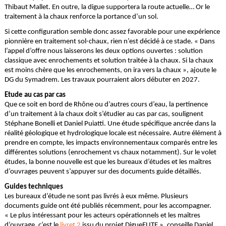
Thibaut Mallet. En outre, la digue supportera la route actuelle… Or le
traitement à la chaux renforce la portance d’un sol.
Si cette configuration semble donc assez favorable pour une expérience
pionnière en traitement sol-chaux, rien n’est décidé à ce stade. « Dans
l’appel d’offre nous laisserons les deux options ouvertes : solution
classique avec enrochements et solution traitée à la chaux. Si la chaux
est moins chère que les enrochements, on ira vers la chaux », ajoute le
DG du Symadrem. Les travaux pourraient alors débuter en 2027.
Etude au cas par cas
Que ce soit en bord de Rhône ou d’autres cours d’eau, la pertinence
d’un traitement à la chaux doit s’étudier au cas par cas, soulignent
Stéphane Bonelli et Daniel Puiatti. Une étude spécifique ancrée dans la
réalité géologique et hydrologique locale est nécessaire. Autre élément à
prendre en compte, les impacts environnementaux comparés entre les
différentes solutions (enrochement vs chaux notamment). Sur le volet
études, la bonne nouvelle est que les bureaux d’études et les maîtres
d’ouvrages peuvent s’appuyer sur des documents guide détaillés.
Guides techniques
Les bureaux d’étude ne sont pas livrés à eux même. Plusieurs
documents guide ont été publiés récemment, pour les accompagner.
« Le plus intéressant pour les acteurs opérationnels et les maîtres
d’ouvrage, c’est le
livret 2
issu du projet DigueELITE », conseille Daniel