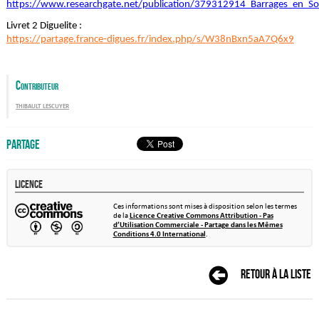
https://www.researchgate.net/publication/379312914_Barrages_en_So
Livret 2 Diguelite :
https://partage.france-digues.fr/index.php/s/W38nBxn5aA7Q6x9
Contributeur
thibault lescuyer
Partage
Licence
Ces informations sont mises à disposition selon les termes
de la
Licence Creative Commons Attribution - Pas
d’Utilisation Commerciale - Partage dans les Mêmes
Conditions 4.0 International
.
Retour à la liste