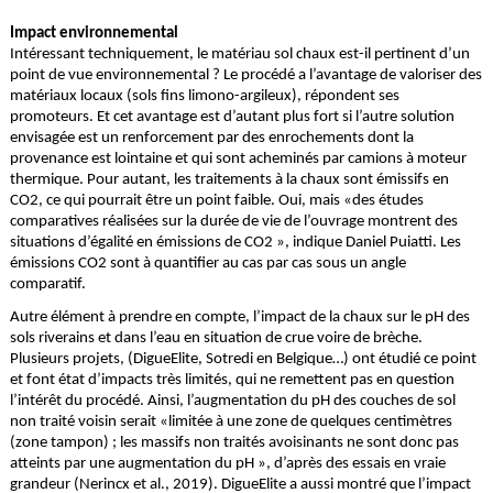
Impact environnemental
Intéressant techniquement, le matériau sol chaux est-il pertinent d’un
point de vue environnemental ? Le procédé a l’avantage de valoriser des
matériaux locaux (sols fins limono-argileux), répondent ses
promoteurs. Et cet avantage est d’autant plus fort si l’autre solution
envisagée est un renforcement par des enrochements dont la
provenance est lointaine et qui sont acheminés par camions à moteur
thermique. Pour autant, les traitements à la chaux sont émissifs en
CO2
, ce qui pourrait être un point faible. Oui, mais «des études
comparatives réalisées sur la durée de vie de l’ouvrage montrent des
situations d’égalité en émissions de CO2
», indique Daniel Puiatti. Les
émissions CO2
sont à quantifier au cas par cas sous un angle
comparatif.
Autre élément à prendre en compte, l’impact de la chaux sur le pH des
sols riverains et dans l’eau en situation de crue voire de brèche.
Plusieurs projets, (DigueElite, Sotredi en Belgique…) ont étudié ce point
et font état d’impacts très limités, qui ne remettent pas en question
l’intérêt du procédé. Ainsi, l’augmentation du pH des couches de sol
non traité voisin serait «limitée à une zone de quelques centimètres
(zone tampon) ; les massifs non traités avoisinants ne sont donc pas
atteints par une augmentation du pH », d’après des essais en vraie
grandeur (Nerincx et al., 2019). DigueElite a aussi montré que l’impact