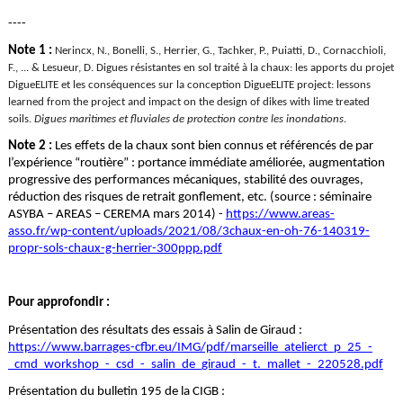
----
Note 1 :
Nerincx, N., Bonelli, S., Herrier, G., Tachker, P., Puiatti, D., Cornacchioli,
F., ...
& Lesueur, D. Digues résistantes en sol traité à la chaux: les apports du projet
DigueELITE et les conséquences sur la conception DigueELITE project: lessons
learned from the project and impact on the design of dikes with lime treated
soils.
Digues maritimes et fluviales de protection contre les inondations
.
Note 2 :
Les effets de la chaux sont bien connus et référencés de par
l’expérience “routière” : portance immédiate améliorée, augmentation
progressive des performances mécaniques, stabilité des ouvrages,
réduction des risques de retrait gonflement, etc. (source : séminaire
ASYBA – AREAS – CEREMA mars 2014) -
https://www.areas-
asso.fr/wp-content/uploads/2021/08/3chaux-en-oh-76-140319-
propr-sols-chaux-g-herrier-300ppp.pdf
Pour approfondir :
Présentation des résultats des essais à Salin de Giraud :
https://www.barrages-cfbr.eu/IMG/pdf/marseille_atelierct_p_25_-
_cmd_workshop_-_csd_-_salin_de_giraud_-_t._mallet_-_220528.pdf
Présentation du bulletin 195 de la CIGB :