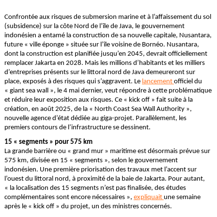
Confrontée aux risques de submersion marine et à l’affaissement du sol
(subsidence) sur la côte Nord de l’île de Java, le gouvernement
indonésien a entamé la construction de sa nouvelle capitale, Nusantara,
future « ville éponge » située sur l’île voisine de Bornéo. Nusantara,
dont la construction est planifiée jusqu’en 2045, devrait officiellement
remplacer Jakarta en 2028. Mais les millions d’habitants et les milliers
d’entreprises présents sur le littoral nord de Java demeureront sur
place, exposés à des risques qui s’aggravent. Le
lancement
officiel du
« giant sea wall », le 4 mai dernier, veut répondre à cette problématique
et réduire leur exposition aux risques. Ce « kick off » fait suite à la
création, en août 2025, de la « North Coast Sea Wall Authority »,
nouvelle agence d’état dédiée au giga-projet. Parallèlement, les
premiers contours de l’infrastructure se dessinent.
15 « segments » pour 575 km
La grande barrière ou « grand mur » maritime est désormais prévue sur
575 km, divisée en 15 « segments », selon le gouvernement
indonésien. Une première priorisation des travaux met l’accent sur
l’ouest du littoral nord, à proximité de la baie de Jakarta. Pour autant,
« la localisation des 15 segments n’est pas finalisée, des études
complémentaires sont encore nécessaires »,
expliquait
une semaine
après le « kick off » du projet, un des ministres concernés.