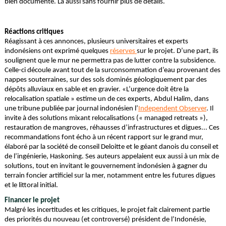
bien documenté. Là aussi sans fournir plus de détails.
Réactions critiques
Réagissant à ces annonces, plusieurs universitaires et experts
indonésiens ont exprimé quelques
réserves
sur le projet. D’une part, ils
soulignent que le mur ne permettra pas de lutter contre la subsidence.
Celle-ci découle avant tout de la surconsommation d’eau provenant des
nappes souterraines, sur des sols dominés géologiquement par des
dépôts alluviaux en sable et en gravier. «L’urgence doit être la
relocalisation spatiale » estime un de ces experts, Abdul Halim, dans
une tribune publiée par journal indonésien l’
Independent Observer
. Il
invite à des solutions mixant relocalisations (« managed retreats »),
restauration de mangroves, réhausses d’infrastructures et digues... Ces
recommandations font écho à un récent rapport sur le grand mur,
élaboré par la société de conseil Deloitte et le géant danois du conseil et
de l’ingénierie, Haskoning. Ses auteurs appelaient eux aussi à un mix de
solutions, tout en invitant le gouvernement indonésien à gagner du
terrain foncier artificiel sur la mer, notamment entre les futures digues
et le littoral initial.
Financer le projet
Malgré les incertitudes et les critiques, le projet fait clairement partie
des priorités du nouveau (et controversé) président de l’Indonésie,