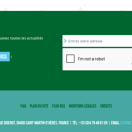
uivez toutes les actualités
 RSS
!
FAQ
Plan du site
Flux RSS
Mentions légales
Crédits
UE DIDEROT, 38400 SAINT-MARTIN-D’HÈRES, FRANCE | TÉL : +33 (0)4 76 48 81 05 | EMAIL :
contac