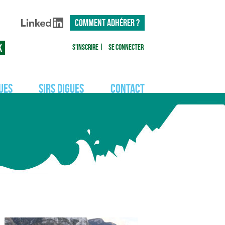
COMMENT ADHÉRER ?
S'inscrire
|
Se connecter
ues
SIRS Digues
Contact
Actualités