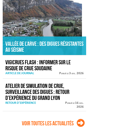
Vallée de l’Arve : des digues résistantes
au séisme
VIGICRUES FLASH : informer sur le
risque de crue soudaine
ARTICLE DE JOURNAL
Publié le 3 juil. 2026
Atelier de simulation de crue,
surveillance des digues : retour
d’expérience du Grand Lyon
RETOUR D'EXPÉRIENCE
Publié le 16 juil.
2026
Voir toutes les actualités