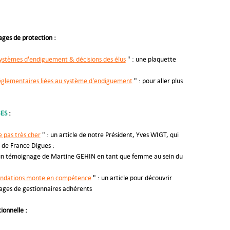
ages de protection :
ystèmes d'endiguement & décisions des élus
" : une plaquette
réglementaires liées au système d'endiguement
" : pour aller plus
GES
:
e pas très cher
" : un article de notre Président, Yves WIGT, qui
 de France Digues :
un témoignage de Martine GEHIN en tant que femme au sein du
nondations monte en compétence
" : un article pour découvrir
ges de gestionnaires adhérents
ionnelle :