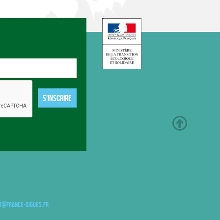
S'INSCRIRE
t@france-digues.fr