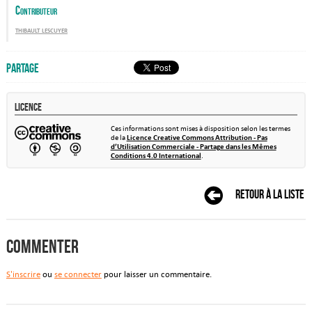
Contributeur
thibault lescuyer
Partage
Licence
Ces informations sont mises à disposition selon les termes
de la
Licence Creative Commons Attribution - Pas
d’Utilisation Commerciale - Partage dans les Mêmes
Conditions 4.0 International
.
Retour à la liste
Commenter
S'inscrire
ou
se connecter
pour laisser un commentaire.