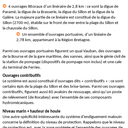
4 ouvrages littoraux d’un linéraire de 2,8 km : ce sont la digue de
Paramé, la digue de Ia Brasserie, la digue du Sillon et la digue de la
Galère. La majeure partie de ce linéaire est constitué de la digue du
Sillon (2700 m), établie sur le front de mer entre la plage du Sillon et
la chaussée du Sillon.
Un ensemble d’ouvrages portuaires, d’un linéaire de
2,78 km, appartenant à la Région Bretagne.
Parmi ces ouvrages portuaires figurent un quai Vauban, des ouvrages
de la Bourse et de la gare maritime, des vannes, ainsi que le génie civil de
la station de pompage (dispositifs de pompage non inclus) et une cale
du terminal de Ferries.
Ouvrages contributifs
Le système est aussi constitué d’ouvrages dits « contributifs » : ce sont
certains épis de la plage du Sillon et des brise-lames. Parmi ces ouvrages
contributifs, figurent aussi 60 avaloirs de ressuyage, ainsi qu’un poste
de relèvement (de Rocabey) avec l’ensemble de ses composants
hydromécaniques.
Niveau marin + hauteur de houle
Une autre spécificité intéressante du système d’endiguement malouin
concerne la définition du niveau de protection. Rappelons que le niveau
de protection est, avec la zone protégée et l’ensemble des ouvrages de